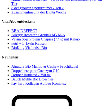
Tier
8 der größten Sportirrtümer - Teil 2
Zusammenfassung der Biotta Woche
VitalAbo entdecken:
BRAINEFFECT
Allergy Research Group® MVM-A
Vetain Soja Protein Crispies (77%) mit Kakao
nutri + L-Lysin Kapseln
BioKing Vitalmüsli Bio
Neuheiten:
Alnatura Bio Mango & Cashew Fruchtkugel
Doppelherz pure Coenzym Q10
Dopper Insulated - 350 ml
Bauck Mühle Bio Brownies
hay herb Kollagen Aufbau Komplex