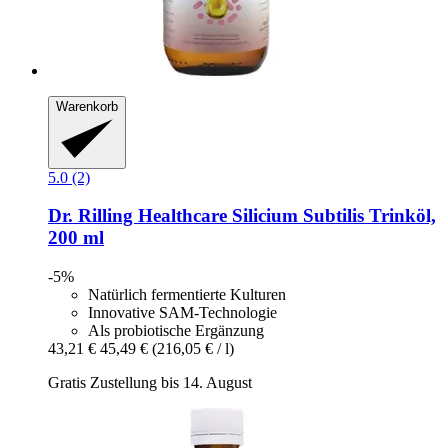
Warenkorb
5.0 (2)
Dr. Rilling Healthcare
Silicium Subtilis Trinköl,
200 ml
-5%
Natürlich fermentierte Kulturen
Innovative SAM-Technologie
Als probiotische Ergänzung
43,21 €
45,49 €
(216,05 € / l)
Gratis Zustellung bis 14. August