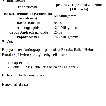
Inhaltsstoffe
pro max. Tagesdosis/-portion
Inhaltsstoffe
(3 Kapseln)
Baikal-Helmkraut (Scutellaria
60 Milligramm
baicalensis)
davon Baicalin
85 %
Andrographis
375 Milligramm
davon Andrographolide
20 %
Papayablätter
765 Milligramm
Zutaten
Papayablätter, Andrographis paniculata Extrakt, Baikal Helmkraut
[2]
[1]
Extrakt
, Hydroxypropylmethylcellulose
Kapselhülle
Scutell´ up® (Scutellaria baicalensis Georgi)
Rechtliche Informationen
Passend dazu