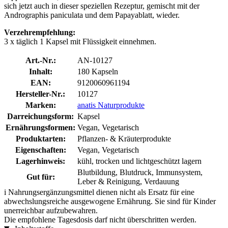
sich jetzt auch in dieser speziellen Rezeptur, gemischt mit der
Andrographis paniculata und dem Papayablatt, wieder.
Verzehrempfehlung:
3 x täglich 1 Kapsel mit Flüssigkeit einnehmen.
Art.-Nr.:
AN-10127
Inhalt:
180 Kapseln
EAN:
9120060961194
Hersteller-Nr.:
10127
Marken:
anatis Naturprodukte
Darreichungsform:
Kapsel
Ernährungsformen:
Vegan, Vegetarisch
Produktarten:
Pflanzen- & Kräuterprodukte
Eigenschaften:
Vegan, Vegetarisch
Lagerhinweis:
kühl, trocken und lichtgeschützt lagern
Blutbildung, Blutdruck, Immunsystem,
Gut für:
Leber & Reinigung, Verdauung
i
Nahrungsergänzungsmittel dienen nicht als Ersatz für eine
abwechslungsreiche ausgewogene Ernährung. Sie sind für Kinder
unerreichbar aufzubewahren.
Die empfohlene Tagesdosis darf nicht überschritten werden.