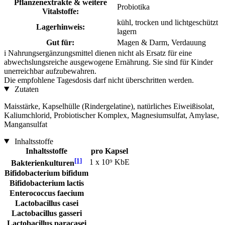
Pflanzenextrakte & weitere
Probiotika
Vitalstoffe:
kühl, trocken und lichtgeschützt
Lagerhinweis:
lagern
Gut für:
Magen & Darm, Verdauung
i
Nahrungsergänzungsmittel dienen nicht als Ersatz für eine
abwechslungsreiche ausgewogene Ernährung. Sie sind für Kinder
unerreichbar aufzubewahren.
Die empfohlene Tagesdosis darf nicht überschritten werden.
Zutaten
Maisstärke, Kapselhülle (Rindergelatine), natürliches Eiweißisolat,
Kaliumchlorid, Probiotischer Komplex, Magnesiumsulfat, Amylase,
Mangansulfat
Inhaltsstoffe
Inhaltsstoffe
pro Kapsel
[1]
1 x 10⁹ KbE
Bakterienkulturen
Bifidobacterium bifidum
Bifidobacterium lactis
Enterococcus faecium
Lactobacillus casei
Lactobacillus gasseri
Lactobacillus paracasei