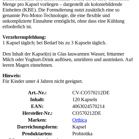
Menge pro Kapsel vorliegen – dargestellt als kolonie­bildende
Einheiten (KBE). Die Formulierung nutzt zusätzlich eine so
genannte Pro‑Motor‑Technologie, die eine flexible und
unkomplizierte Einnahme ermöglicht, ohne dass eine Kühlung
erforderlich ist.
Verzehrempfehlung:
1 Kapsel täglich; bei Bedarf bis zu 3 Kapseln täglich.
Den Inhalt der Kapsel(n) in Glas lauwarmen Wasser, fettarmer
Milch oder Yoghurt-Drink auflösen, umrühren und austrinken. Auf
leeren Magen einnehmen.
Hinweis:
Für Kinder unter 4 Jahren nicht geeignet.
Art.-Nr.:
CV-CO570212DE
Inhalt:
120 Kapseln
EAN:
4063024570214
Hersteller-Nr.:
CO570212DE
Marken:
Orthica
Darreichungsform:
Kapsel
Produktarten:
Probiotika