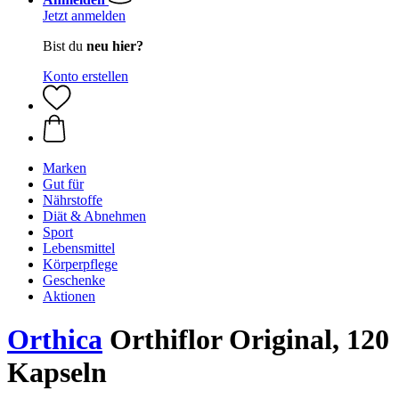
Jetzt anmelden
Bist du
neu hier?
Konto erstellen
Marken
Gut für
Nährstoffe
Diät & Abnehmen
Sport
Lebensmittel
Körperpflege
Geschenke
Aktionen
Orthica
Orthiflor Original, 120
Kapseln