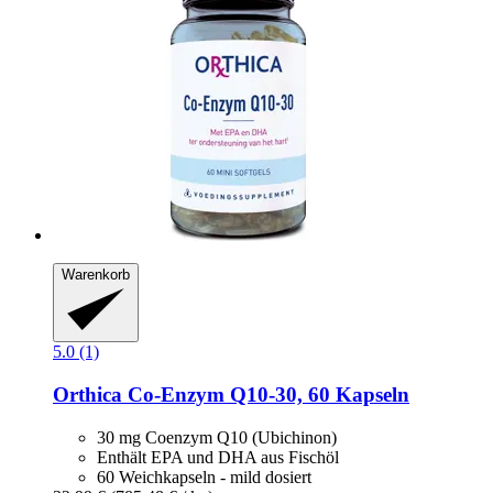
Warenkorb
5.0 (1)
Orthica
Co-​Enzym Q10-​30, 60 Kapseln
30 mg Coenzym Q10 (Ubichinon)
Enthält EPA und DHA aus Fischöl
60 Weichkapseln - mild dosiert