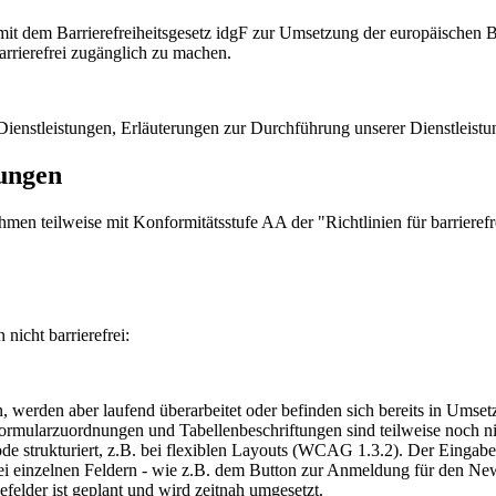
t dem Barrierefreiheitsgesetz idgF zur Umsetzung der europäischen Bar
arrierefrei zugänglich zu machen.
ienstleistungen, Erläuterungen zur Durchführung unserer Dienstleistun
rungen
hmen teilweise mit Konformitätsstufe AA der "Richtlinien für barrie
nicht barrierefrei:
n, werden aber laufend überarbeitet oder befinden sich bereits in Umset
rmularzuordnungen und Tabellenbeschriftungen sind teilweise noch nic
Code strukturiert, z.B. bei flexiblen Layouts (WCAG 1.3.2). Der Einga
i einzelnen Feldern - wie z.B. dem Button zur Anmeldung für den Newsl
lder ist geplant und wird zeitnah umgesetzt.