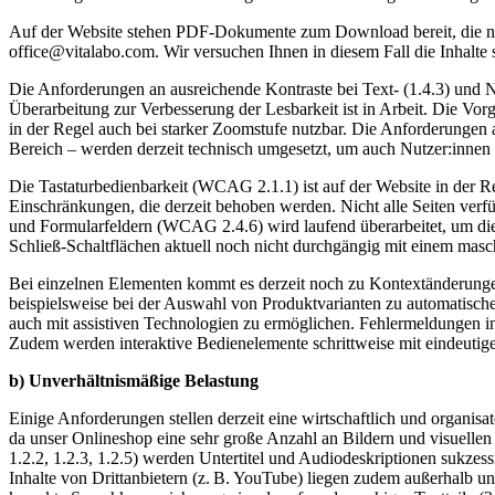
Auf der Website stehen PDF-Dokumente zum Download bereit, die noch
office@vitalabo.com. Wir versuchen Ihnen in diesem Fall die Inhalte 
Die Anforderungen an ausreichende Kontraste bei Text- (1.4.3) und N
Überarbeitung zur Verbesserung der Lesbarkeit ist in Arbeit. Die Vorg
in der Regel auch bei starker Zoomstufe nutzbar. Die Anforderungen 
Bereich – werden derzeit technisch umgesetzt, um auch Nutzer:innen 
Die Tastaturbedienbarkeit (WCAG 2.1.1) ist auf der Website in der R
Einschränkungen, die derzeit behoben werden. Nicht alle Seiten verfü
und Formularfeldern (WCAG 2.4.6) wird laufend überarbeitet, um die 
Schließ-Schaltflächen aktuell noch nicht durchgängig mit einem ma
Bei einzelnen Elementen kommt es derzeit noch zu Kontextänderungen
beispielsweise bei der Auswahl von Produktvarianten zu automatisc
auch mit assistiven Technologien zu ermöglichen. Fehlermeldungen in
Zudem werden interaktive Bedienelemente schrittweise mit eindeutig
b) Unverhältnismäßige Belastung
Einige Anforderungen stellen derzeit eine wirtschaftlich und organisa
da unser Onlineshop eine sehr große Anzahl an Bildern und visuellen 
1.2.2, 1.2.3, 1.2.5) werden Untertitel und Audiodeskriptionen sukzess
Inhalte von Drittanbietern (z. B. YouTube) liegen zudem außerhalb unse