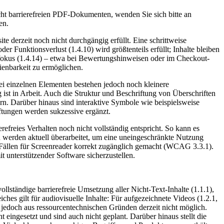
cht barrierefreien PDF-Dokumenten, wenden Sie sich bitte an
en.
 derzeit noch nicht durchgängig erfüllt. Eine schrittweise
r Funktionsverlust (1.4.10) wird größtenteils erfüllt; Inhalte bleiben
urfokus (1.4.14) – etwa bei Bewertungshinweisen oder im Checkout-
ienbarkeit zu ermöglichen.
ei einzelnen Elementen bestehen jedoch noch kleinere
 ist in Arbeit. Auch die Struktur und Beschriftung von Überschriften
rn. Darüber hinaus sind interaktive Symbole wie beispielsweise
tungen werden sukzessive ergänzt.
reies Verhalten noch nicht vollständig entspricht. So kann es
werden aktuell überarbeitet, um eine uneingeschränkte Nutzung
n Fällen für Screenreader korrekt zugänglich gemacht (WCAG 3.3.1).
 unterstützender Software sicherzustellen.
llständige barrierefreie Umsetzung aller Nicht-Text-Inhalte (1.1.1),
hes gilt für audiovisuelle Inhalte: Für aufgezeichnete Videos (1.2.1,
st jedoch aus ressourcentechnischen Gründen derzeit nicht möglich.
 eingesetzt und sind auch nicht geplant. Darüber hinaus stellt die