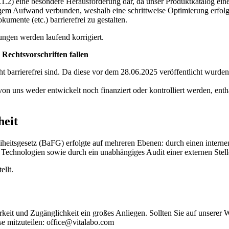
.1.2) eine besondere Herausforderung dar, da unser Produktkatalog ei
em Aufwand verbunden, weshalb eine schrittweise Optimierung erfolgt.
mente (etc.) barrierefrei zu gestalten.
ungen werden laufend korrigiert.
Rechtsvorschriften fallen
t barrierefrei sind. Da diese vor dem 28.06.2025 veröffentlicht wurden
n uns weder entwickelt noch finanziert oder kontrolliert werden, entha
heit
heitsgesetz (BaFG) erfolgte auf mehreren Ebenen: durch einen internen
 Technologien sowie durch ein unabhängiges Audit einer externen Stell
ellt.
keit und Zugänglichkeit ein großes Anliegen. Sollten Sie auf unserer 
se mitzuteilen: office@vitalabo.com