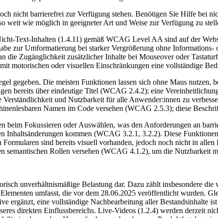
 nicht barrierefrei zur Verfügung stehen. Benötigen Sie Hilfe bei ni
so weit wie möglich in geeigneter Art und Weise zur Verfügung zu stell
icht-Text-Inhalten (1.4.11) gemäß WCAG Level AA sind auf der Website
abe zur Umformatierung bei starker Vergrößerung ohne Informations- ode
an die Zugänglichkeit zusätzlicher Inhalte bei Mouseover oder Tastat
mit motorischen oder visuellen Einschränkungen eine vollständige Bed
egel gegeben. Die meisten Funktionen lassen sich ohne Maus nutzen, b
gen bereits über eindeutige Titel (WCAG 2.4.2); eine Vereinheitlichung
Verständlichkeit und Nutzbarkeit für alle Anwender:innen zu verbesse
schinenlesbaren Namen im Code versehen (WCAG 2.5.3); diese Beschrif
 beim Fokussieren oder Auswählen, was den Anforderungen an barrieref
hen Inhaltsänderungen kommen (WCAG 3.2.1, 3.2.2). Diese Funktionen 
 Formularen sind bereits visuell vorhanden, jedoch noch nicht in alle
en semantischen Rollen versehen (WCAG 4.1.2), um die Nutzbarkeit mit
torisch unverhältnismäßige Belastung dar. Dazu zählt insbesondere die vo
Elementen umfasst, die vor dem 28.06.2025 veröffentlicht wurden. Gleic
ive ergänzt, eine vollständige Nachbearbeitung aller Bestandsinhalte i
res direkten Einflussbereichs. Live-Videos (1.2.4) werden derzeit nicht