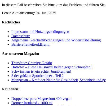
In diesem Fall beschreiben Sie bitte kurz das Problem und führen Si
Letzte Aktualisierung: 04. Juni 2025
Rechtliches
Impressum und Nutzungsbedingungen
Datenschutz
Allgemeine Geschäftsbedingungen und Widerrufsbelehrung
Barrierefreiheitserklärung
Aus unserem Magazin:
Transfette: Cremige Gefahr
Hatschi! – Diese Hausmittel helfen gegen Schnupfen!
Schwimmen ist ein echter Jungbrunnen!
8 der größten Sportirrtümer - Teil 2
Mangostan – Kraft der Natur für Gesundheit, Schönheit und ge
Neuheiten:
Doppelherz pure Magnesium 400 vegan
Dopper Insulated - 1000 ml