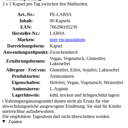
3 x 1 Kapsel pro Tag zwischen den Mahlzeiten.
Art.-Nr.:
PE-LAR9A
Inhalt:
90 Kapseln
EAN:
766298105239
Hersteller-Nr.:
LAR9A
Marken:
pure encapsulations
Darreichungsform:
Kapsel
Anwendungszeitpunkt:
Zwischendurch
Vegan, Vegetarisch, Glutenfrei,
Ernährungsformen:
Laktosefrei
Allergene - Frei von:
Glutenfrei, Eifrei, Sojafrei, Laktosefrei
Produktarten:
Aminosäuren
Eigenschaften:
Hefefrei, Vegan, Vegetarisch, Weizenfrei
Aminosäuren:
L-Arginin
Lagerhinweis:
kühl, trocken und lichtgeschützt lagern
i
Nahrungsergänzungsmittel dienen nicht als Ersatz für eine
abwechslungsreiche ausgewogene Ernährung. Sie sind für Kinder
unerreichbar aufzubewahren.
Die empfohlene Tagesdosis darf nicht überschritten werden.
Zutaten