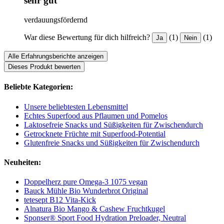
sehr gut
verdauungsfördernd
War diese Bewertung für dich hilfreich?
(1)
(1)
Ja
Nein
Alle Erfahrungsberichte anzeigen
Dieses Produkt bewerten
Beliebte Kategorien:
Unsere beliebtesten Lebensmittel
Echtes Superfood aus Pflaumen und Pomelos
Laktosefreie Snacks und Süßigkeiten für Zwischendurch
Getrocknete Früchte mit Superfood-Potential
Glutenfreie Snacks und Süßigkeiten für Zwischendurch
Neuheiten:
Doppelherz pure Omega-3 1075 vegan
Bauck Mühle Bio Wunderbrot Original
tetesept B12 Vita-Kick
Alnatura Bio Mango & Cashew Fruchtkugel
Sponser® Sport Food Hydration Preloader, Neutral