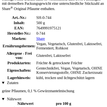
mit demselben Packungsgewicht eine unterschiedliche Stückzahl an
®
Share
Original Pflaume enthalten.
Art.-Nr.:
SH-0-744
Inhalt:
500 g
EAN:
7649991975121
Hersteller-Nr.:
0-744
Marken:
Share
Vegan, Vegetarisch, Glutenfrei, Laktosefrei,
Ernährungsformen:
Fermentiert, Rohkost
Allergene - Frei
Glutenfrei, Laktosefrei
von:
Produktarten:
Früchte & getrocknete Früchte
Gentechnikfrei, Vegan, Vegetarisch, OHNE
Eigenschaften:
Konservierungsstoffe, OHNE Zuckerzusatz
Lagerhinweis:
kühl, trocken und lichtgeschützt lagern
Zutaten
grüne Pflaumen, 0,1 % Gewürzmantelmischung
Nährwert
Nährwert
pro 100 g