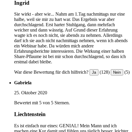
Ingrid
Sie wirkt - aber wie... Nahm am 1.Tag nachmittags nur eine
halbe, weil sie mir zu hart war. Das Ergebnis war aber
durchschlagend. Erst harter Stuhlgang, dann mehrfach
weicher und dann wässrig. Auf Grund dieser Erfahrung
wagte ich es noch nicht, sie abends zu nehmen. Allerdings
darf ich sie auch nicht nachmittags nehmen, wenn ich abends
ein Webinar habe. Da würden mich andere
Erfahrungsberichte interessieren. Die Wirkung einer halben
Share-Pflaume ist bei mir schon durchschlagend, so dass ich
erstmal dabei bleibe.
War diese Bewertung für dich hilfreich?
(128)
(5)
Ja
Nein
Gabriela
25. Oktober 2020
Bewertet mit 5 von 5 Sternen.
Liechtenstein
Es ist einfach nur eines: GENIAL! Mein Mann und ich
machen eine Kur damit und fühlen uns täglich besser, leichter,