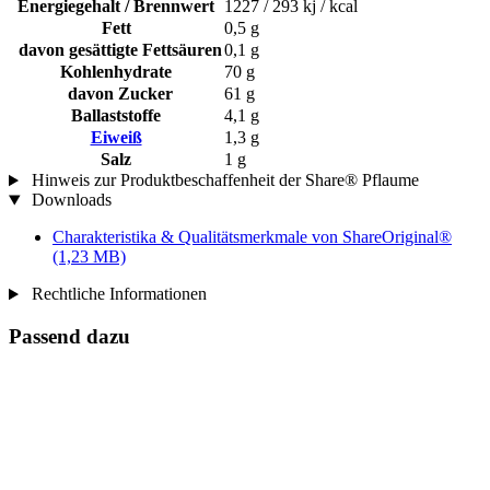
Energiegehalt / Brennwert
1227 / 293 kj / kcal
Fett
0,5 g
davon gesättigte Fettsäuren
0,1 g
Kohlenhydrate
70 g
davon Zucker
61 g
Ballaststoffe
4,1 g
Eiweiß
1,3 g
Salz
1 g
Hinweis zur Produktbeschaffenheit der Share® Pflaume
Downloads
Charakteristika & Qualitätsmerkmale von ShareOriginal®
(1,23 MB)
Rechtliche Informationen
Passend dazu