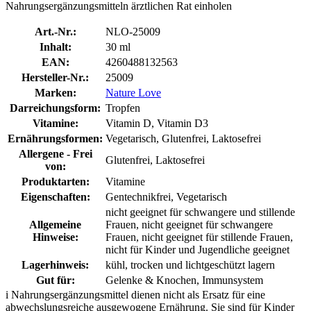
Nahrungsergänzungsmitteln ärztlichen Rat einholen
Art.-Nr.:
NLO-25009
Inhalt:
30 ml
EAN:
4260488132563
Hersteller-Nr.:
25009
Marken:
Nature Love
Darreichungsform:
Tropfen
Vitamine:
Vitamin D, Vitamin D3
Ernährungsformen:
Vegetarisch, Glutenfrei, Laktosefrei
Allergene - Frei
Glutenfrei, Laktosefrei
von:
Produktarten:
Vitamine
Eigenschaften:
Gentechnikfrei, Vegetarisch
nicht geeignet für schwangere und stillende
Allgemeine
Frauen, nicht geeignet für schwangere
Hinweise:
Frauen, nicht geeignet für stillende Frauen,
nicht für Kinder und Jugendliche geeignet
Lagerhinweis:
kühl, trocken und lichtgeschützt lagern
Gut für:
Gelenke & Knochen, Immunsystem
i
Nahrungsergänzungsmittel dienen nicht als Ersatz für eine
abwechslungsreiche ausgewogene Ernährung. Sie sind für Kinder