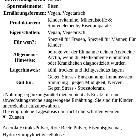
Spurenelemente:
Eisen
Ernährungsformen:
Vegan, Vegetarisch
Kindervitamine, Mineralstoffe &
Produktarten:
Spurenelemente, Eisenpräparate
Eigenschaften:
Vegan, Vegetarisch
Speziell für Frauen, Speziell für Männer, Für
Für wen?:
Kinder
befrage vor der Einnahme deinen Arzt/deine
Allgemeine
Ärztin, wenn du Medikamente einnimmst
Hinweise:
oder Krankheiten diagnostiziert wurden
Lagerhinweis:
kühl, trocken und lichtgeschützt lagern
Gegen Stress - Entspannung, Immunsystem,
Gut für:
Stimmung - gegen Müdigkeit, Nerven,
Gegen Stress - Stresstoleranz
i
Nahrungsergänzungsmittel dienen nicht als Ersatz für eine
abwechslungsreiche ausgewogene Ernährung. Sie sind für Kinder
unerreichbar aufzubewahren.
Die empfohlene Tagesdosis darf nicht überschritten werden.
Zutaten
Acerola Extrakt-Pulver, Rote Beete Pulver, Eisenbisglycinat,
[1]
Hydroxypropylmethylcellulose