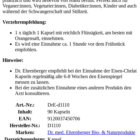
pflanzlich und wird liebevoll von Hand befüllt. Perfekt auch für
Veganer:innen, Vegetarier:innen, Diabetiker:innen, Kinder und auch
während der Schwangerschaft und Stillzeit.
Verzehrempfehlung:
1 x täglich 1 Kapsel mit reichlich Flüssigkeit, am besten mit
Orangensaft, einnehmen.
Es wird eine Einnahme ca. 1 Stunde vor dem Frühstück
empfohlen.
Hinweise:
Dr. Ehrenberger empfiehlt bei der Einnahme der Eisen-Chelat
Kapseln regelmäßig alle 6-8 Wochen den Eisenspiegel
messen zu lassen.
Bei der zusätzlichen Einnahme eines anderen Produkts den
Arzt konsultieren.
Art.-Nr.:
DrE-d1110
Inhalt:
90 Kapseln
EAN:
9120037450706
Hersteller-Nr.:
D1110
Marken:
Dr. med. Ehrenberger Bio- & Naturprodukte
Darreichungsform:
Kapsel