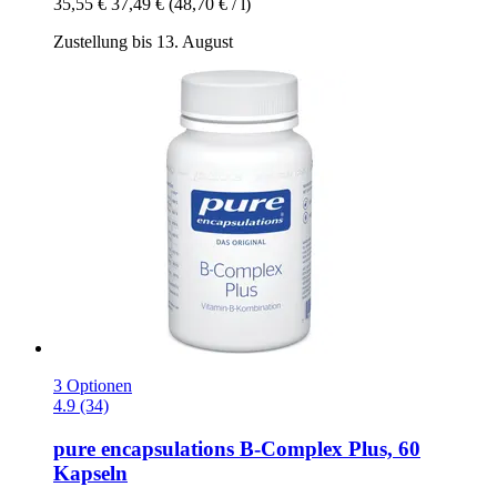
35,55 €
37,49 €
(48,70 € / l)
Zustellung bis 13. August
3 Optionen
4.9 (34)
pure encapsulations
B-​Complex Plus, 60
Kapseln