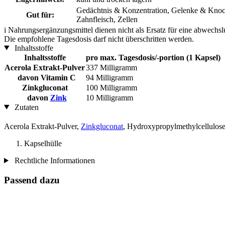
Gedächtnis & Konzentration, Gelenke & Knoch
Gut für:
Zahnfleisch, Zellen
i
Nahrungsergänzungsmittel dienen nicht als Ersatz für eine abwechs
Die empfohlene Tagesdosis darf nicht überschritten werden.
Inhaltsstoffe
Inhaltsstoffe
pro max. Tagesdosis/-portion (1 Kapsel)
Acerola Extrakt-Pulver
337 Milligramm
davon Vitamin C
94 Milligramm
Zinkgluconat
100 Milligramm
davon
Zink
10 Milligramm
Zutaten
Acerola Extrakt-Pulver,
Zinkgluconat
, Hydroxypropylmethylcellulos
Kapselhülle
Rechtliche Informationen
Passend dazu