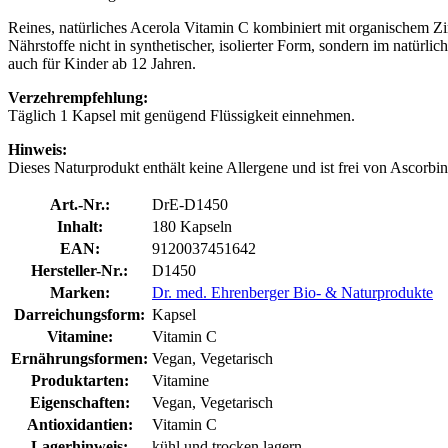
Reines, natürliches Acerola Vitamin C kombiniert mit organischem Zi
Nährstoffe nicht in synthetischer, isolierter Form, sondern im natür
auch für Kinder ab 12 Jahren.
Verzehrempfehlung:
Täglich 1 Kapsel mit genügend Flüssigkeit einnehmen.
Hinweis:
Dieses Naturprodukt enthält keine Allergene und ist frei von Ascorbin
Art.-Nr.:
DrE-D1450
Inhalt:
180 Kapseln
EAN:
9120037451642
Hersteller-Nr.:
D1450
Marken:
Dr. med. Ehrenberger Bio- & Naturprodukte
Darreichungsform:
Kapsel
Vitamine:
Vitamin C
Ernährungsformen:
Vegan, Vegetarisch
Produktarten:
Vitamine
Eigenschaften:
Vegan, Vegetarisch
Antioxidantien:
Vitamin C
Lagerhinweis:
kühl und trocken lagern