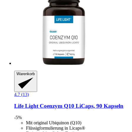
Warenkorb
4.7 (13)
Life Light
Coenzym Q10 LiCaps, 90 Kapseln
-5%
Mit original Ubiquinon (Q10)
Flüssigformulierung in Licaps®