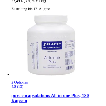
23,49 €
(391,50 € / kg)
Zustellung bis 12. August
2 Optionen
4.8 (13)
pure encapsulations
All-​in-​one Plus, 180
Kapseln