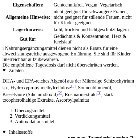
Eigenschaften:
Gentechnikfrei, Vegan, Vegetarisch
nicht geeignet für schwangere Frauen,
Allgemeine Hinweise:
nicht geeignet für stillende Frauen, nicht
für Kinder geeignet
Lagerhinweis:
kühl, trocken und lichtgeschützt lagern
Gedächtnis & Konzentration, Herz &
Gut für:
Kreislauf
i
Nahrungsergänzungsmittel dienen nicht als Ersatz für eine
abwechslungsreiche ausgewogene Ernährung. Sie sind für Kinder
unerreichbar aufzubewahren.
Die empfohlene Tagesdosis darf nicht überschritten werden.
Zutaten
DHA- und EPA-reiches Algenöl aus der Mikroalge Schizochytrium
[1]
sp., Hydroxypropylmethylcellulose
, Sonnenblumenöl,
[2]
[3]
Kieselsäure (Siliciumdioxid)
, Rosmarinextrakt
, stark
tocopherolhaltige Extrakte, Ascorbylpalmitat
Überzugsmittel
Verdickungsmittel
Antioxidationsmittel
Inhaltsstoffe
pro max. Tagesdosis/-portion (3