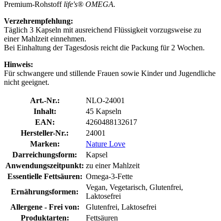
Premium-Rohstoff
life's® OMEGA.
Verzehrempfehlung:
Täglich 3 Kapseln mit ausreichend Flüssigkeit vorzugsweise zu
einer Mahlzeit einnehmen.
Bei Einhaltung der Tagesdosis reicht die Packung für 2 Wochen.
Hinweis:
Für schwangere und stillende Frauen sowie Kinder und Jugendliche
nicht geeignet.
Art.-Nr.:
NLO-24001
Inhalt:
45 Kapseln
EAN:
4260488132617
Hersteller-Nr.:
24001
Marken:
Nature Love
Darreichungsform:
Kapsel
Anwendungszeitpunkt:
zu einer Mahlzeit
Essentielle Fettsäuren:
Omega-3-Fette
Vegan, Vegetarisch, Glutenfrei,
Ernährungsformen:
Laktosefrei
Allergene - Frei von:
Glutenfrei, Laktosefrei
Produktarten:
Fettsäuren