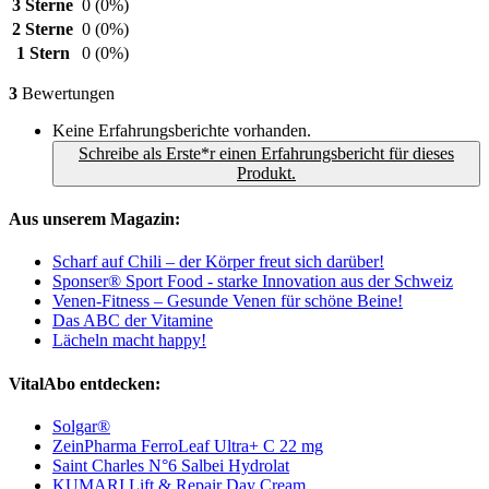
3 Sterne
0
(0%)
2 Sterne
0
(0%)
1 Stern
0
(0%)
3
Bewertungen
Keine Erfahrungsberichte vorhanden.
Schreibe als Erste*r einen Erfahrungsbericht für dieses
Produkt.
Aus unserem Magazin:
Scharf auf Chili – der Körper freut sich darüber!
Sponser® Sport Food - starke Innovation aus der Schweiz
Venen-Fitness – Gesunde Venen für schöne Beine!
Das ABC der Vitamine
Lächeln macht happy!
VitalAbo entdecken:
Solgar®
ZeinPharma FerroLeaf Ultra+ C 22 mg
Saint Charles N°6 Salbei Hydrolat
KUMARI Lift & Repair Day Cream