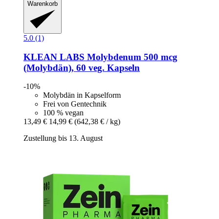
Warenkorb
5.0 (1)
KLEAN LABS
Molybdenum 500 mcg
(Molybdän), 60 veg. Kapseln
-10%
Molybdän in Kapselform
Frei von Gentechnik
100 % vegan
13,49 €
14,99 €
(642,38 € / kg)
Zustellung bis 13. August