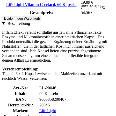
19,89 €
Life Light Vitamin C retard, 60 Kapseln
(552,50 € / kg)
Gesamtpreis:
54,56 €
Beide in den Warenkorb
Beschreibung
Inflam Effekt vereint sorgfältig ausgewählte Pflanzenextrakte,
Enzyme und Mikronährstoffe in einer praktischen Kapsel. Das
Produkt unterstützt die gezielte Ergänzung deiner Ernährung mit
Nährstoffen, die in der täglichen Kost nicht immer ausreichend
vorhanden sind. Jede Kapsel liefert eine präzise abgestimmte
Zusammensetzung, um eine einfache und flexible Integration in
deinen Alltag zu ermöglichen.
Verzehrempfehlung
:
Täglich 3 x 1 Kapsel zwischen den Mahlzeiten unzerkaut mit
reichlich Wasser verzehren.
Art.-Nr.:
LL-20046
Inhalt:
90 Kapseln
EAN:
9005858200467
Hersteller-Nr.:
20046
Marken:
Life Light