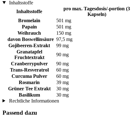
Inhaltsstoffe
pro max. Tagesdosis/-portion (3
Inhaltsstoffe
Kapseln)
Bromelain
501 mg
Papain
501 mg
Weihrauch
150 mg
davon Boswellinsäure
97,5 mg
Gojibeeren-Extrakt
99 mg
Granatapfel
90 mg
Fruchtextrakt
Cranberrypulver
90 mg
Trans-Resveratrol
60 mg
Curcuma Pulver
60 mg
Rosmarin
39 mg
Grüner Tee Extrakt
30 mg
Basilikum
30 mg
Rechtliche Informationen
Passend dazu