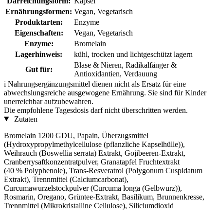
Darreichungsform:
Kapsel
Ernährungsformen:
Vegan, Vegetarisch
Produktarten:
Enzyme
Eigenschaften:
Vegan, Vegetarisch
Enzyme:
Bromelain
Lagerhinweis:
kühl, trocken und lichtgeschützt lagern
Blase & Nieren, Radikalfänger &
Gut für:
Antioxidantien, Verdauung
i
Nahrungsergänzungsmittel dienen nicht als Ersatz für eine
abwechslungsreiche ausgewogene Ernährung. Sie sind für Kinder
unerreichbar aufzubewahren.
Die empfohlene Tagesdosis darf nicht überschritten werden.
Zutaten
Bromelain 1200 GDU, Papain, Überzugsmittel
(Hydroxypropylmethylcellulose (pflanzliche Kapselhülle)),
Weihrauch (Boswellia serrata) Extrakt, Gojibeeren-Extrakt,
Cranberrysaftkonzentratpulver, Granatapfel Fruchtextrakt
(40 % Polyphenole), Trans-Resveratrol (Polygonum Cuspidatum
Extrakt), Trennmittel (Calciumcarbonat),
Curcumawurzelstockpulver (Curcuma longa (Gelbwurz)),
Rosmarin, Oregano, Grüntee-Extrakt, Basilikum, Brunnenkresse,
Trennmittel (Mikrokristalline Cellulose), Siliciumdioxid