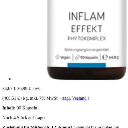
34,67 €
36,99 €
-6%
(
468,51 € / kg
, inkl. 7% MwSt.
-
zzgl. Versand
)
Inhalt:
90 Kapseln
Noch 4 Stück auf Lager
Zustellung bis Mittwoch, 12. August
, wenn du bis
Sonntag um