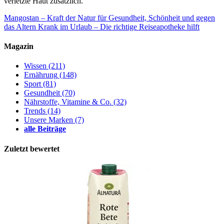
verletzte Haut zusätzlich.
Mangostan – Kraft der Natur für Gesundheit, Schönheit und gegen
das Altern
Krank im Urlaub – Die richtige Reiseapotheke hilft
Magazin
Wissen
(211)
Ernährung
(148)
Sport
(81)
Gesundheit
(70)
Nährstoffe, Vitamine & Co.
(32)
Trends
(14)
Unsere Marken
(7)
alle Beiträge
Zuletzt bewertet