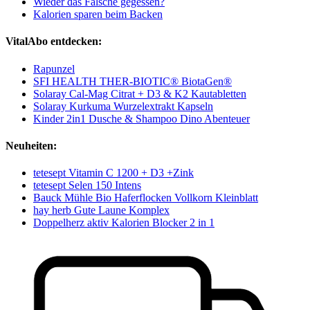
Wieder das Falsche gegessen?
Kalorien sparen beim Backen
VitalAbo entdecken:
Rapunzel
SFI HEALTH THER-BIOTIC® BiotaGen®
Solaray Cal-Mag Citrat + D3 & K2 Kautabletten
Solaray Kurkuma Wurzelextrakt Kapseln
Kinder 2in1 Dusche & Shampoo Dino Abenteuer
Neuheiten:
tetesept Vitamin C 1200 + D3 +Zink
tetesept Selen 150 Intens
Bauck Mühle Bio Haferflocken Vollkorn Kleinblatt
hay herb Gute Laune Komplex
Doppelherz aktiv Kalorien Blocker 2 in 1