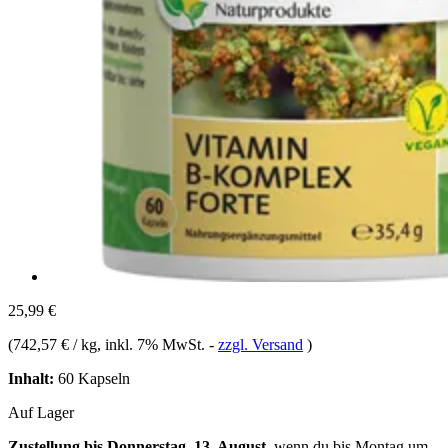
25,99 €
(
742,57 € / kg
, inkl. 7% MwSt.
-
zzgl. Versand
)
Inhalt:
60 Kapseln
Auf Lager
Zustellung bis Donnerstag, 13. August
, wenn du bis
Montag um