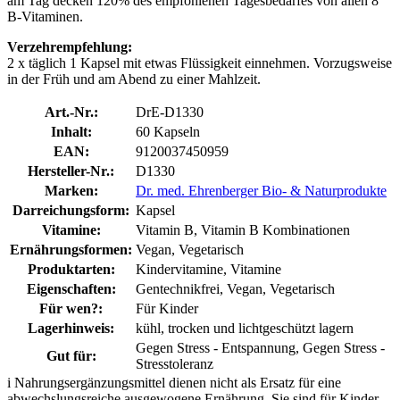
am Tag decken 120% des empfohlenen Tagesbedarfes von allen 8
B-Vitaminen.
Verzehrempfehlung:
2 x täglich 1 Kapsel mit etwas Flüssigkeit einnehmen. Vorzugsweise
in der Früh und am Abend zu einer Mahlzeit.
Art.-Nr.:
DrE-D1330
Inhalt:
60 Kapseln
EAN:
9120037450959
Hersteller-Nr.:
D1330
Marken:
Dr. med. Ehrenberger Bio- & Naturprodukte
Darreichungsform:
Kapsel
Vitamine:
Vitamin B, Vitamin B Kombinationen
Ernährungsformen:
Vegan, Vegetarisch
Produktarten:
Kindervitamine, Vitamine
Eigenschaften:
Gentechnikfrei, Vegan, Vegetarisch
Für wen?:
Für Kinder
Lagerhinweis:
kühl, trocken und lichtgeschützt lagern
Gegen Stress - Entspannung, Gegen Stress -
Gut für:
Stresstoleranz
i
Nahrungsergänzungsmittel dienen nicht als Ersatz für eine
abwechslungsreiche ausgewogene Ernährung. Sie sind für Kinder