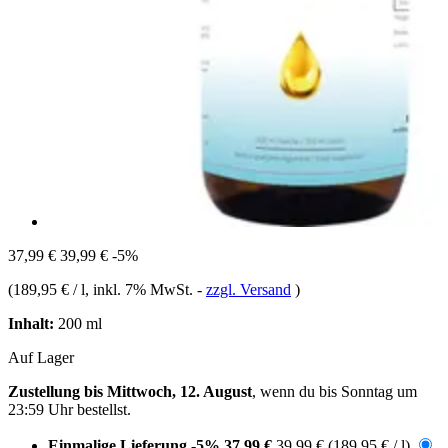
37,99 €
39,99 €
-5%
(
189,95 € / l
, inkl. 7% MwSt.
-
zzgl. Versand
)
Inhalt:
200 ml
Auf Lager
Zustellung bis Mittwoch, 12. August
, wenn du bis
Sonntag um
23:59 Uhr
bestellst.
Einmalige Lieferung
-5%
37,99 €
39,99 €
(189,95 € / l)