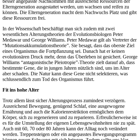
besser angepasste Nachkommen mit ausreichend Ressourcen der
Elterngeneration ausgestattet werden, um wachsen und reifen zu
können. Die Elterngeneration macht dem Nachwuchs Platz und gibt
diese Ressourcen frei.
In der Wissenschaft beschäftigt man sich zudem mit zwei
wesentlichen Alterungstheorien der Evolutionsbiologen Peter
Medawar und George Williams. Peter Medawar gilt als Vertreter der
“Mutationsakkumulationstheorie”. Sie besagt, dass das oberste Ziel
eines Organismus die Fortpflanzung sei. Danach hat er keinen
evolutionären Druck mehr, denn das Überleben ist gesichert. George
Williams “antagonistische Pleiotropie”-Theorie zielt darauf ab, dass
bestimmte Gene, die in jungen Jahren nützlich sind, uns im Alter
aber schaden. Die Natur kann diese Gene nicht selektieren, was
schlussendlich zum Tod des Organismus führt.
Fit ins hohe Alter
Trotz allem lässt sicher Alterungsprozess zumindest verzögern.
Ausreichend Bewegung, genügend Schlaf, eine ausgewogene
Ernährung und auch die Kalorienrestriktion ermöglichen dem
Körper, sich zu regenerieren und zu reparieren. Erfreulicherweise ist
es für die Umstellung der eigenen Lebensgewohnheiten nie zu spät.
Auch mit 60, 70 oder 80 Jahren kann der Alltag noch verändert
werden. Treppensteigen oder ein angepasstes Bewegungsprogramm
können neuen Schwung mit sich bringen. Zudem sollte uns klar