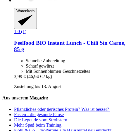
Warenkorb
1.0 (1)
Feelfood
BIO Instant Lunch -​ Chili Sin Carne,
85 g
Schnelle Zubereitung
Scharf gewürzt
Mit Sonnenblumen-Geschnetzeltes
3,99 €
(46,94 € / kg)
Zustellung bis 13. August
Aus unserem Magazin:
Pflanzliches oder tierisches Protein? Was ist besser?
Fasten - die gesunde Pause
Die Legende vom Strohstern
Mehr Spaß beim Training
Kohl & Co – großartige alte Hausmittel neu entdeckt