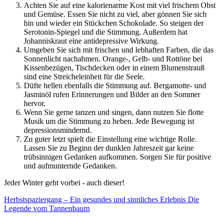
Achten Sie auf eine kalorienarme Kost mit viel frischem Obst
und Gemüse. Essen Sie nicht zu viel, aber gönnen Sie sich
hin und wieder ein Stückchen Schokolade. So steigen der
Serotonin-Spiegel und die Stimmung. Außerdem hat
Johanniskraut eine antidepressive Wirkung.
Umgeben Sie sich mit frischen und lebhaften Farben, die das
Sonnenlicht nachahmen. Orange-, Gelb- und Rottöne bei
Kissenbezügen, Tischdecken oder in einem Blumenstrauß
sind eine Streicheleinheit für die Seele.
Düfte hellen ebenfalls die Stimmung auf. Bergamotte- und
Jasminöl rufen Erinnerungen und Bilder an den Sommer
hervor.
Wenn Sie gerne tanzen und singen, dann nutzen Sie flotte
Musik um die Stimmung zu heben. Jede Bewegung ist
depressionsmindernd.
Zu guter letzt spielt die Einstellung eine wichtige Rolle.
Lassen Sie zu Beginn der dunklen Jahreszeit gar keine
trübsinnigen Gedanken aufkommen. Sorgen Sie für positive
und aufmunternde Gedanken.
Jeder Winter geht vorbei - auch dieser!
Herbstspaziergang – Ein gesundes und sinnliches Erlebnis
Die
Legende vom Tannenbaum