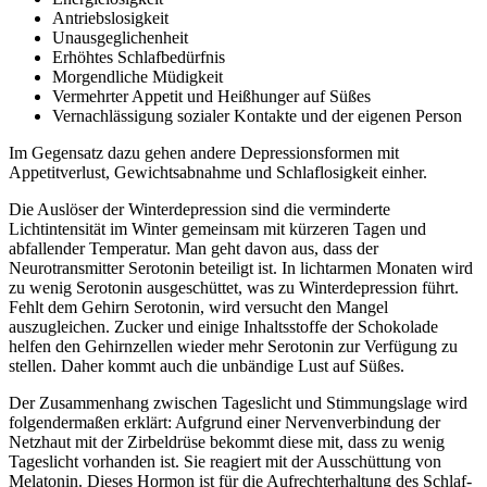
Antriebslosigkeit
Unausgeglichenheit
Erhöhtes Schlafbedürfnis
Morgendliche Müdigkeit
Vermehrter Appetit und Heißhunger auf Süßes
Vernachlässigung sozialer Kontakte und der eigenen Person
Im Gegensatz dazu gehen andere Depressionsformen mit
Appetitverlust, Gewichtsabnahme und Schlaflosigkeit einher.
Die Auslöser der Winterdepression sind die verminderte
Lichtintensität im Winter gemeinsam mit kürzeren Tagen und
abfallender Temperatur. Man geht davon aus, dass der
Neurotransmitter Serotonin beteiligt ist. In lichtarmen Monaten wird
zu wenig Serotonin ausgeschüttet, was zu Winterdepression führt.
Fehlt dem Gehirn Serotonin, wird versucht den Mangel
auszugleichen. Zucker und einige Inhaltsstoffe der Schokolade
helfen den Gehirnzellen wieder mehr Serotonin zur Verfügung zu
stellen. Daher kommt auch die unbändige Lust auf Süßes.
Der Zusammenhang zwischen Tageslicht und Stimmungslage wird
folgendermaßen erklärt: Aufgrund einer Nervenverbindung der
Netzhaut mit der Zirbeldrüse bekommt diese mit, dass zu wenig
Tageslicht vorhanden ist. Sie reagiert mit der Ausschüttung von
Melatonin. Dieses Hormon ist für die Aufrechterhaltung des Schlaf-