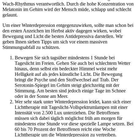
Wach-Rhythmus verantwortlich. Durch die hohe Konzentration von
Melatonin im Gehirn wird der Mensch müde, schlapp und schlecht
gelaunt.
Um einer Winterdepression entgegenzuwirken, sollte man schon bei
den ersten Anzeichen im Herbst aktiv dagegen wirken, wobei
Bewegung und Licht die besten Antidepressiva darstellen. Wir
geben Ihnen sieben Tipps um sich vor einem massiven
Stimmungsabfall zu schützen.
Bewegen Sie sich tagsüber mindestens 1 Stunde bei
Tageslicht im Freien. Gehen Sie auch bei schlechtem Wetter
hinaus, denn selbst ein bedeckter Himmel weist mehr
Helligkeit auf als jedes künstliche Licht. Die Bewegung
bringt die Psyche und den Stoffwechsel auf Trab. Der
Serotonin-Spiegel im Gehirn steigt gleichzeitig mit der
Stimmung. Am besten sind jedoch einige Tage im Schnee
oder in der Sonne am Meer.
Wer sehr stark unter Winterdepression leidet, kann sich einer
Lichttherapie mit Tageslicht-Vollspektrumlampen mit einer
Intensität von 2.500 Lux unterziehen. Die Betroffenen
müssen sich dabei täglich möglichst früh am morgen für
mindestens eine Stunde vor diese spezielle Lampe setzen. Bei
60 bis 70 Prozent der Betroffenen reicht eine Woche
Lichttherapie um die Winterdepression zu vertreiben.