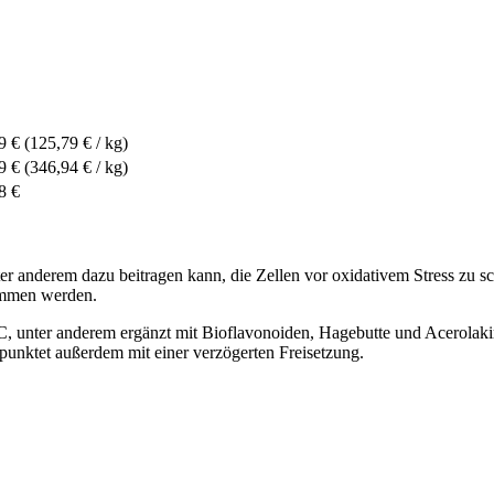
9 €
(125,79 € / kg)
9 €
(346,94 € / kg)
8 €
ter anderem dazu beitragen kann, die Zellen vor oxidativem Stress zu 
nommen werden.
C, unter anderem ergänzt mit Bioflavonoiden, Hagebutte und Acerolak
punktet außerdem mit einer verzögerten Freisetzung.