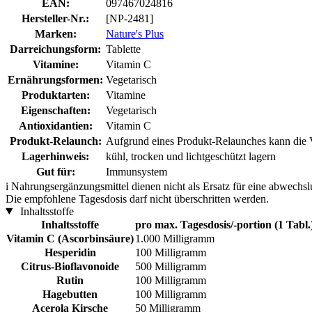
EAN:
097467024816
Hersteller-Nr.:
[NP-2481]
Marken:
Nature's Plus
Darreichungsform:
Tablette
Vitamine:
Vitamin C
Ernährungsformen:
Vegetarisch
Produktarten:
Vitamine
Eigenschaften:
Vegetarisch
Antioxidantien:
Vitamin C
Produkt-Relaunch:
Aufgrund eines Produkt-Relaunches kann die Ve
Lagerhinweis:
kühl, trocken und lichtgeschützt lagern
Gut für:
Immunsystem
i
Nahrungsergänzungsmittel dienen nicht als Ersatz für eine abwechs
Die empfohlene Tagesdosis darf nicht überschritten werden.
Inhaltsstoffe
Inhaltsstoffe
pro max. Tagesdosis/-portion (1 Tabl.
Vitamin C (Ascorbinsäure)
1.000 Milligramm
Hesperidin
100 Milligramm
Citrus-Bioflavonoide
500 Milligramm
Rutin
100 Milligramm
Hagebutten
100 Milligramm
Acerola Kirsche
50 Milligramm