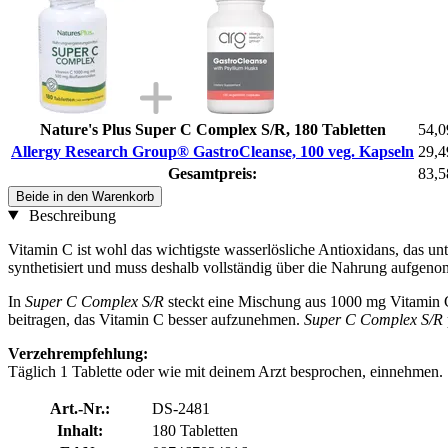
Nature's Plus Super C Complex S/R, 180 Tabletten
54,0
Allergy Research Group® GastroCleanse, 100 veg. Kapseln
29,4
Gesamtpreis:
83,5
Beide in den Warenkorb
Beschreibung
Vitamin C ist wohl das wichtigste wasserlösliche Antioxidans, das un
synthetisiert und muss deshalb vollständig über die Nahrung aufge
In
Super C Complex S/R
steckt eine Mischung aus 1000 mg Vitamin 
beitragen, das Vitamin C besser aufzunehmen.
Super C Complex S/R
Verzehrempfehlung:
Täglich 1 Tablette oder wie mit deinem Arzt besprochen, einnehmen.
Art.-Nr.:
DS-2481
Inhalt:
180 Tabletten