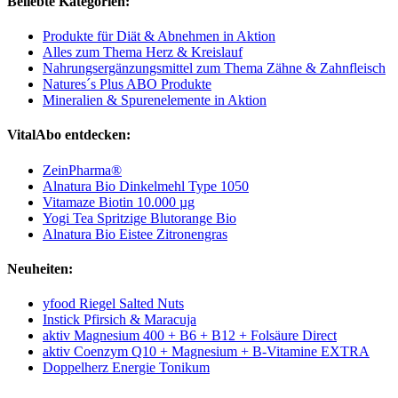
Beliebte Kategorien:
Produkte für Diät & Abnehmen in Aktion
Alles zum Thema Herz & Kreislauf
Nahrungsergänzungsmittel zum Thema Zähne & Zahnfleisch
Natures´s Plus ABO Produkte
Mineralien & Spurenelemente in Aktion
VitalAbo entdecken:
ZeinPharma®
Alnatura Bio Dinkelmehl Type 1050
Vitamaze Biotin 10.000 µg
Yogi Tea Spritzige Blutorange Bio
Alnatura Bio Eistee Zitronengras
Neuheiten:
yfood Riegel Salted Nuts
Instick Pfirsich & Maracuja
aktiv Magnesium 400 + B6 + B12 + Folsäure Direct
aktiv Coenzym Q10 + Magnesium + B-Vitamine EXTRA
Doppelherz Energie Tonikum