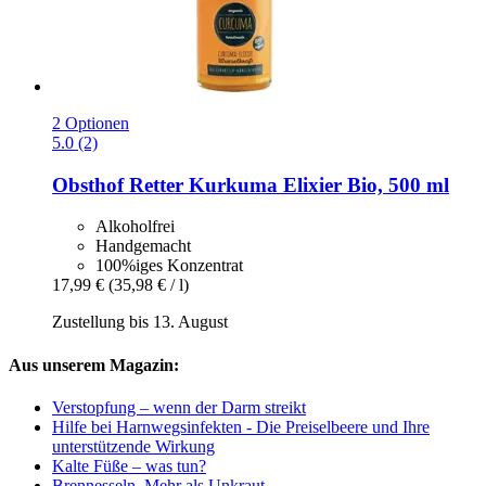
2 Optionen
5.0 (2)
Obsthof Retter
Kurkuma Elixier Bio, 500 ml
Alkoholfrei
Handgemacht
100%iges Konzentrat
17,99 €
(35,98 € / l)
Zustellung bis 13. August
Aus unserem Magazin:
Verstopfung – wenn der Darm streikt
Hilfe bei Harnwegsinfekten - Die Preiselbeere und Ihre
unterstützende Wirkung
Kalte Füße – was tun?
Brennesseln. Mehr als Unkraut.