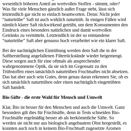
wesentlich höheren Anteil an wertvollen Stoffen - stimmt, oder?
Was für viele Menschen gänzlich außer Frage steht, lässt sich
letztendlich gar nicht so einfach beantworten. Denn: Nicht jeder
“naturtrübe” Saft ist auch wirklich naturtrüb. In einigen Fällen wird
nämlich klarer Saft rückwirkend getrübt, um dem Konsumenten den
Eindruck eines besonders natürlichen und damit wertvollen
Getränks zu vermitteln. Letztendlich ist der so entstandene
“naturtrübe” Saft aber genauso hoch verarbeitet wie ein klarer Saft.
Bei der nachträglichen Eintrübung werden dem Saft die in der
Saftherstellung angefallenen Filterrückstände wieder beigemengt.
Diese sorgen auch für eine oftmals als ansprechender
wahrgenommene Optik, da sie sich im Gegensatz zu den
Trübstoffen eines tatsächlich naturtrüben Fruchtsaftes nicht absetzen.
Das hat aber auch sein Gutes, denn genau daran erkennen Sie, ob es
sich tatsächlich naturtrüben oder einen nachträglich eingetrübten
Saft handelt.
Bio-Säfte - die erste Wahl für Mensch und Umwelt
Klar, Bio ist besser für den Menschen und auch die Umwelt. Ganz
besonders gilt dies für Fruchtsäfte, denn in Tests schneiden Bio-
Fruchtsäfte regelmäßig besser ab als herkömmliche Säfte. So
werden sie nicht nur aus biologisch angebautem Obst hergestellt, es
konnten auch noch in keinem Bio-Fruchtsaft zugesetzte Aromen