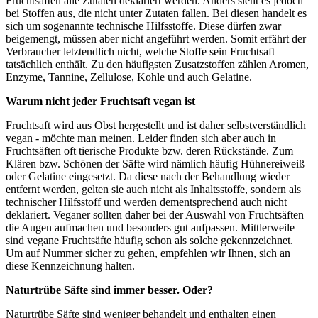
Fruchtsäften alle Zutaten deklariert werden. Anders sieht es jedoch
bei Stoffen aus, die nicht unter Zutaten fallen. Bei diesen handelt es
sich um sogenannte technische Hilfsstoffe. Diese dürfen zwar
beigemengt, müssen aber nicht angeführt werden. Somit erfährt der
Verbraucher letztendlich nicht, welche Stoffe sein Fruchtsaft
tatsächlich enthält. Zu den häufigsten Zusatzstoffen zählen Aromen,
Enzyme, Tannine, Zellulose, Kohle und auch Gelatine.
Warum nicht jeder Fruchtsaft vegan ist
Fruchtsaft wird aus Obst hergestellt und ist daher selbstverständlich
vegan - möchte man meinen. Leider finden sich aber auch in
Fruchtsäften oft tierische Produkte bzw. deren Rückstände. Zum
Klären bzw. Schönen der Säfte wird nämlich häufig Hühnereiweiß
oder Gelatine eingesetzt. Da diese nach der Behandlung wieder
entfernt werden, gelten sie auch nicht als Inhaltsstoffe, sondern als
technischer Hilfsstoff und werden dementsprechend auch nicht
deklariert. Veganer sollten daher bei der Auswahl von Fruchtsäften
die Augen aufmachen und besonders gut aufpassen. Mittlerweile
sind vegane Fruchtsäfte häufig schon als solche gekennzeichnet.
Um auf Nummer sicher zu gehen, empfehlen wir Ihnen, sich an
diese Kennzeichnung halten.
Naturtrübe Säfte sind immer besser. Oder?
Naturtrübe Säfte sind weniger behandelt und enthalten einen