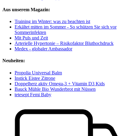
Aus unserem Magazin:
Training im Winter: was zu beachten ist
Erkältet mitten im Sommer - So schützen Sie sich vor
Sommerinfekten
Mit Puls und Zeit
Arterielle Hypertonie – Risikofaktor Bluthochdruck
Medex - globaler Ambassador
Neuheiten:
Propolia Universal Balm
Instick Eistee Zitrone
Doppelherz aktiv Omega-3 + Vitamin D3 Kids
Bauck Mühle Bio Wunderbrot mit Nüssen
tetesept Femi Baby