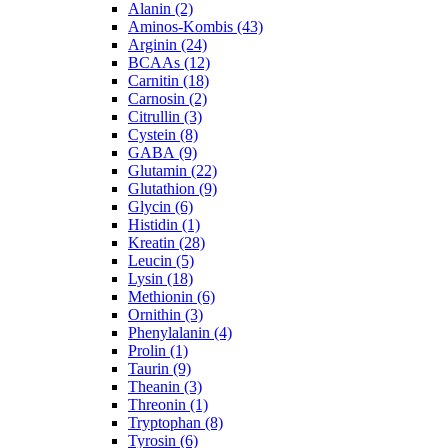
Alanin (2)
Aminos-Kombis (43)
Arginin (24)
BCAAs (12)
Carnitin (18)
Carnosin (2)
Citrullin (3)
Cystein (8)
GABA (9)
Glutamin (22)
Glutathion (9)
Glycin (6)
Histidin (1)
Kreatin (28)
Leucin (5)
Lysin (18)
Methionin (6)
Ornithin (3)
Phenylalanin (4)
Prolin (1)
Taurin (9)
Theanin (3)
Threonin (1)
Tryptophan (8)
Tyrosin (6)