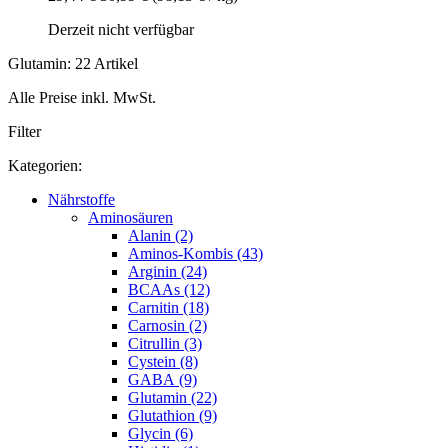
Derzeit nicht verfügbar
Glutamin: 22 Artikel
Alle Preise inkl. MwSt.
Filter
Kategorien:
Nährstoffe
Aminosäuren
Alanin (2)
Aminos-Kombis (43)
Arginin (24)
BCAAs (12)
Carnitin (18)
Carnosin (2)
Citrullin (3)
Cystein (8)
GABA (9)
Glutamin (22)
Glutathion (9)
Glycin (6)