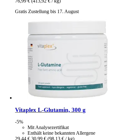
76,99 €
(413,92 € / kg)
Gratis Zustellung bis 17. August
Vitaplex
L-​Glutamin, 300 g
-5%
Mit Analysezertifikat
Enthält keine bekannten Allergene
29,44 €
30,99 €
(98,13 € / kg)