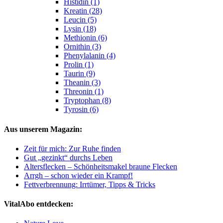
Histidin (1)
Kreatin (28)
Leucin (5)
Lysin (18)
Methionin (6)
Ornithin (3)
Phenylalanin (4)
Prolin (1)
Taurin (9)
Theanin (3)
Threonin (1)
Tryptophan (8)
Tyrosin (6)
Aus unserem Magazin:
Zeit für mich: Zur Ruhe finden
Gut „gezinkt“ durchs Leben
Altersflecken – Schönheitsmakel braune Flecken
Arrgh – schon wieder ein Krampf!
Fettverbrennung: Irrtümer, Tipps & Tricks
VitalAbo entdecken: