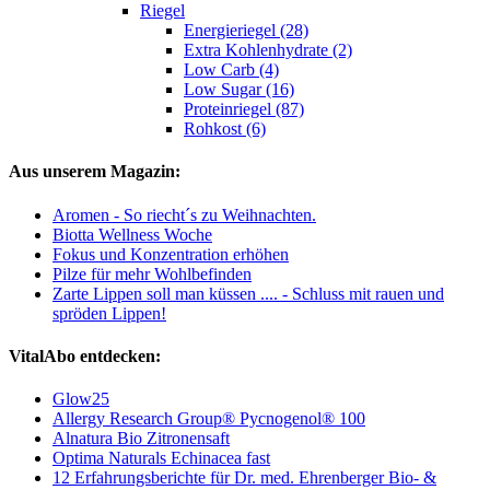
Riegel
Energieriegel (28)
Extra Kohlenhydrate (2)
Low Carb (4)
Low Sugar (16)
Proteinriegel (87)
Rohkost (6)
Aus unserem Magazin:
Aromen - So riecht´s zu Weihnachten.
Biotta Wellness Woche
Fokus und Konzentration erhöhen
Pilze für mehr Wohlbefinden
Zarte Lippen soll man küssen .... - Schluss mit rauen und
spröden Lippen!
VitalAbo entdecken:
Glow25
Allergy Research Group® Pycnogenol® 100
Alnatura Bio Zitronensaft
Optima Naturals Echinacea fast
12 Erfahrungsberichte für Dr. med. Ehrenberger Bio- &