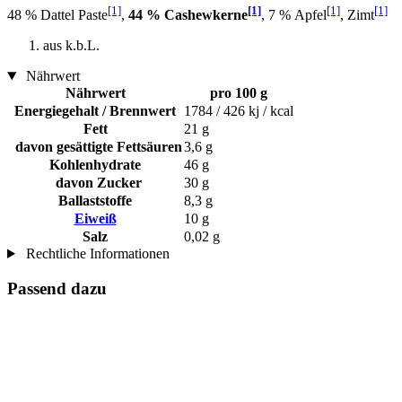
[1]
[1]
[1]
[1]
48 % Dattel Paste
,
44 % Cashewkerne
, 7 % Apfel
, Zimt
aus k.b.L.
Nährwert
Nährwert
pro 100 g
Energiegehalt / Brennwert
1784 / 426 kj / kcal
Fett
21 g
davon gesättigte Fettsäuren
3,6 g
Kohlenhydrate
46 g
davon Zucker
30 g
Ballaststoffe
8,3 g
Eiweiß
10 g
Salz
0,02 g
Rechtliche Informationen
Passend dazu