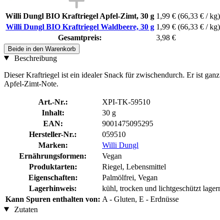
Willi Dungl BIO Kraftriegel Apfel-Zimt, 30 g
1,99 €
(66,33 € / kg)
Willi Dungl BIO Kraftriegel Waldbeere, 30 g
1,99 €
(66,33 € / kg)
Gesamtpreis:
3,98 €
Beide in den Warenkorb
Beschreibung
Dieser Kraftriegel ist ein idealer Snack für zwischendurch. Er ist gan
Apfel-Zimt-Note.
Art.-Nr.:
XPI-TK-59510
Inhalt:
30 g
EAN:
9001475095295
Hersteller-Nr.:
059510
Marken:
Willi Dungl
Ernährungsformen:
Vegan
Produktarten:
Riegel, Lebensmittel
Eigenschaften:
Palmölfrei, Vegan
Lagerhinweis:
kühl, trocken und lichtgeschützt lager
Kann Spuren enthalten von:
A - Gluten, E - Erdnüsse
Zutaten