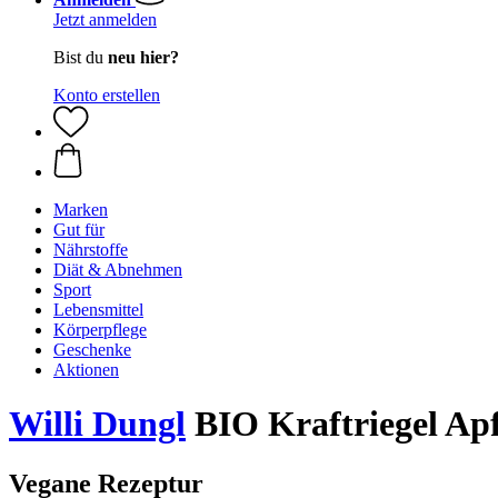
Jetzt anmelden
Bist du
neu hier?
Konto erstellen
Marken
Gut für
Nährstoffe
Diät & Abnehmen
Sport
Lebensmittel
Körperpflege
Geschenke
Aktionen
Willi Dungl
BIO Kraftriegel Apf
Vegane Rezeptur