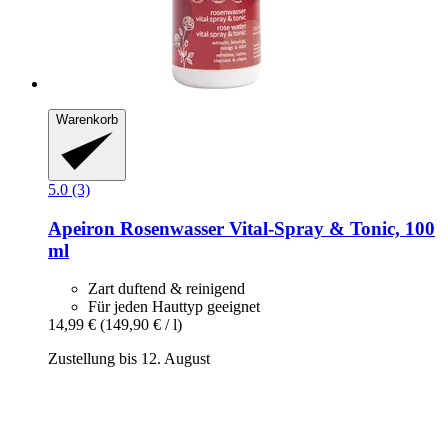
Warenkorb
5.0 (3)
Apeiron
Rosenwasser Vital-​Spray & Tonic, 100
ml
Zart duftend & reinigend
Für jeden Hauttyp geeignet
14,99 €
(149,90 € / l)
Zustellung bis 12. August