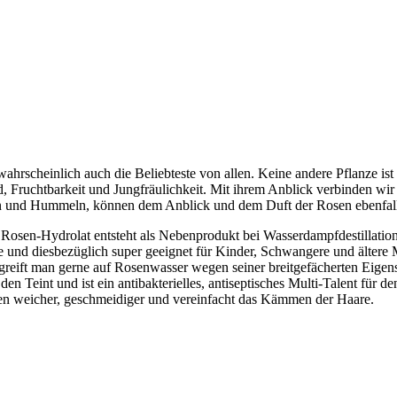
hrscheinlich auch die Beliebteste von allen. Keine andere Pflanze ist 
 Fruchtbarkeit und Jungfräulichkeit. Mit ihrem Anblick verbinden wir
en und Hummeln, können dem Anblick und dem Duft der Rosen ebenfalls
osen-Hydrolat entsteht als Nebenprodukt bei Wasserdampfdestillation vo
Öle und diesbezüglich super geeignet für Kinder, Schwangere und älter
reift man gerne auf Rosenwasser wegen seiner breitgefächerten Eigensch
den Teint und ist ein antibakterielles, antiseptisches Multi-Talent fü
hnen weicher, geschmeidiger und vereinfacht das Kämmen der Haare.