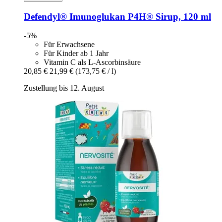
Defendyl®
Imunoglukan P4H® Sirup, 120 ml
-5%
Für Erwachsene
Für Kinder ab 1 Jahr
Vitamin C als L-Ascorbinsäure
20,85 €
21,99 €
(173,75 € / l)
Zustellung bis 12. August