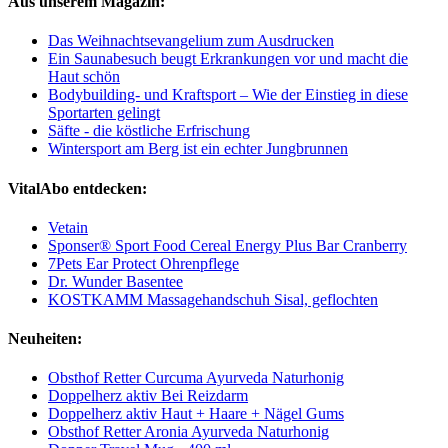
Aus unserem Magazin:
Das Weihnachtsevangelium zum Ausdrucken
Ein Saunabesuch beugt Erkrankungen vor und macht die
Haut schön
Bodybuilding- und Kraftsport – Wie der Einstieg in diese
Sportarten gelingt
Säfte - die köstliche Erfrischung
Wintersport am Berg ist ein echter Jungbrunnen
VitalAbo entdecken:
Vetain
Sponser® Sport Food Cereal Energy Plus Bar Cranberry
7Pets Ear Protect Ohrenpflege
Dr. Wunder Basentee
KOSTKAMM Massagehandschuh Sisal, geflochten
Neuheiten:
Obsthof Retter Curcuma Ayurveda Naturhonig
Doppelherz aktiv Bei Reizdarm
Doppelherz aktiv Haut + Haare + Nägel Gums
Obsthof Retter Aronia Ayurveda Naturhonig