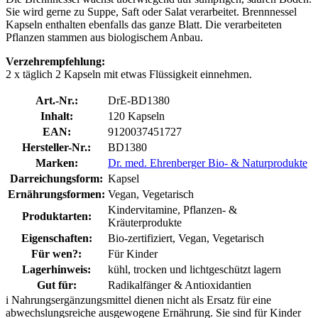
Sie wird gerne zu Suppe, Saft oder Salat verarbeitet. Brennnessel
Kapseln enthalten ebenfalls das ganze Blatt. Die verarbeiteten
Pflanzen stammen aus biologischem Anbau.
Verzehrempfehlung:
2 x täglich 2 Kapseln mit etwas Flüssigkeit einnehmen.
Art.-Nr.:
DrE-BD1380
Inhalt:
120 Kapseln
EAN:
9120037451727
Hersteller-Nr.:
BD1380
Marken:
Dr. med. Ehrenberger Bio- & Naturprodukte
Darreichungsform:
Kapsel
Ernährungsformen:
Vegan, Vegetarisch
Kindervitamine, Pflanzen- &
Produktarten:
Kräuterprodukte
Eigenschaften:
Bio-zertifiziert, Vegan, Vegetarisch
Für wen?:
Für Kinder
Lagerhinweis:
kühl, trocken und lichtgeschützt lagern
Gut für:
Radikalfänger & Antioxidantien
i
Nahrungsergänzungsmittel dienen nicht als Ersatz für eine
abwechslungsreiche ausgewogene Ernährung. Sie sind für Kinder