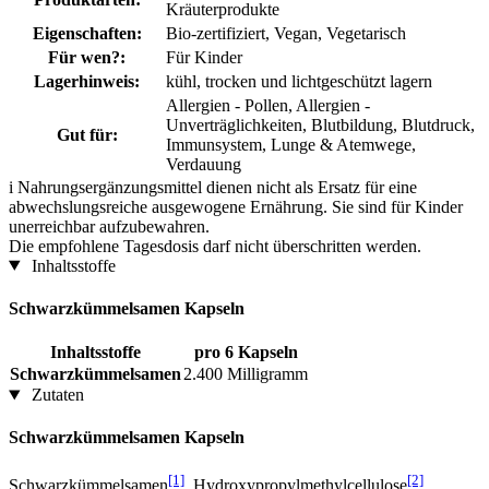
Kräuterprodukte
Eigenschaften:
Bio-zertifiziert, Vegan, Vegetarisch
Für wen?:
Für Kinder
Lagerhinweis:
kühl, trocken und lichtgeschützt lagern
Allergien - Pollen, Allergien -
Unverträglichkeiten, Blutbildung, Blutdruck,
Gut für:
Immunsystem, Lunge & Atemwege,
Verdauung
i
Nahrungsergänzungsmittel dienen nicht als Ersatz für eine
abwechslungsreiche ausgewogene Ernährung. Sie sind für Kinder
unerreichbar aufzubewahren.
Die empfohlene Tagesdosis darf nicht überschritten werden.
Inhaltsstoffe
Schwarzkümmelsamen Kapseln
Inhaltsstoffe
pro 6 Kapseln
Schwarzkümmelsamen
2.400 Milligramm
Zutaten
Schwarzkümmelsamen Kapseln
[1]
[2]
Schwarzkümmelsamen
, Hydroxypropylmethylcellulose