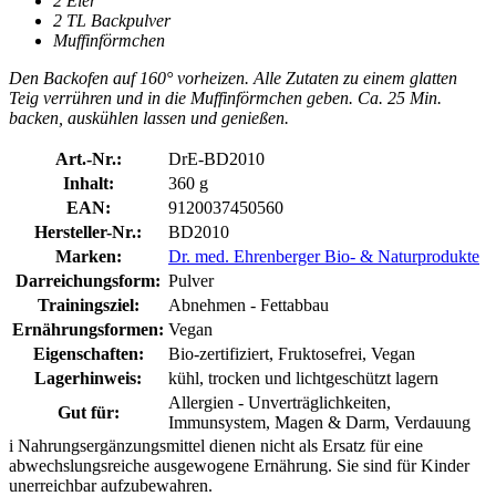
2 Eier
2 TL Backpulver
Muffinförmchen
Den Backofen auf 160° vorheizen. Alle Zutaten zu einem glatten
Teig verrühren und in die Muffinförmchen geben. Ca. 25 Min.
backen, auskühlen lassen und genießen.
Art.-Nr.:
DrE-BD2010
Inhalt:
360 g
EAN:
9120037450560
Hersteller-Nr.:
BD2010
Marken:
Dr. med. Ehrenberger Bio- & Naturprodukte
Darreichungsform:
Pulver
Trainingsziel:
Abnehmen - Fettabbau
Ernährungsformen:
Vegan
Eigenschaften:
Bio-zertifiziert, Fruktosefrei, Vegan
Lagerhinweis:
kühl, trocken und lichtgeschützt lagern
Allergien - Unverträglichkeiten,
Gut für:
Immunsystem, Magen & Darm, Verdauung
i
Nahrungsergänzungsmittel dienen nicht als Ersatz für eine
abwechslungsreiche ausgewogene Ernährung. Sie sind für Kinder
unerreichbar aufzubewahren.