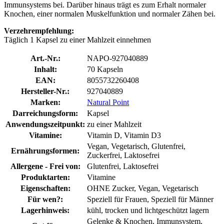
Immunsystems bei. Darüber hinaus trägt es zum Erhalt normaler
Knochen, einer normalen Muskelfunktion und normaler Zähen bei.
Verzehrempfehlung:
Täglich 1 Kapsel zu einer Mahlzeit einnehmen
Art.-Nr.:
NAPO-927040889
Inhalt:
70 Kapseln
EAN:
8055732260408
Hersteller-Nr.:
927040889
Marken:
Natural Point
Darreichungsform:
Kapsel
Anwendungszeitpunkt:
zu einer Mahlzeit
Vitamine:
Vitamin D, Vitamin D3
Vegan, Vegetarisch, Glutenfrei,
Ernährungsformen:
Zuckerfrei, Laktosefrei
Allergene - Frei von:
Glutenfrei, Laktosefrei
Produktarten:
Vitamine
Eigenschaften:
OHNE Zucker, Vegan, Vegetarisch
Für wen?:
Speziell für Frauen, Speziell für Männer
Lagerhinweis:
kühl, trocken und lichtgeschützt lagern
Gelenke & Knochen, Immunsystem,