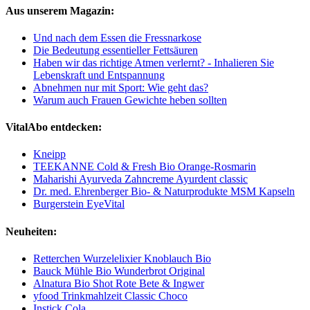
Aus unserem Magazin:
Und nach dem Essen die Fressnarkose
Die Bedeutung essentieller Fettsäuren
Haben wir das richtige Atmen verlernt? - Inhalieren Sie
Lebenskraft und Entspannung
Abnehmen nur mit Sport: Wie geht das?
Warum auch Frauen Gewichte heben sollten
VitalAbo entdecken:
Kneipp
TEEKANNE Cold & Fresh Bio Orange-Rosmarin
Maharishi Ayurveda Zahncreme Ayurdent classic
Dr. med. Ehrenberger Bio- & Naturprodukte MSM Kapseln
Burgerstein EyeVital
Neuheiten:
Retterchen Wurzelelixier Knoblauch Bio
Bauck Mühle Bio Wunderbrot Original
Alnatura Bio Shot Rote Bete & Ingwer
yfood Trinkmahlzeit Classic Choco
Instick Cola