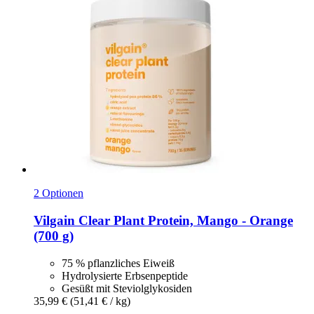
2 Optionen
Vilgain
Clear Plant Protein, Mango -​ Orange
(700 g)
75 % pflanzliches Eiweiß
Hydrolysierte Erbsenpeptide
Gesüßt mit Steviolglykosiden
35,99 €
(51,41 € / kg)