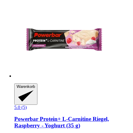
Warenkorb
5.0 (5)
Powerbar
Protein+ L-​Carnitine Riegel,
Raspberry -​ Yoghurt (35 g)