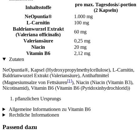
pro max. Tagesdosis/-portion
Inhaltsstoffe
(2 Kapseln)
NeOpuntia®
1.000 mg
L-Carnitin
100 mg
Baldrianwurzel Extrakt
60 mg
(Valeriana officinalis)
Valeriansäure
0,25 mg
Niacin
20 mg
Vitamin B6
2,12 mg
Zutaten
NeOpuntia®, Kapsel (Hydroxypropylmethylcellulose), L-Carnitin,
Baldrianwurzel Extrakt (Valeriansäure), Antihaftmittel
[1]
(Magnesiumsalze von Fettsäuren
), Niacin (Niacin (Vitamin B3),
Nicotinamid), Vitamin B6 (Vitamin B6 (Pyridoxinhydrochlorid))
pflanzlichen Ursprungs
Allgemeine Informationen zu Vitamin B6
Rechtliche Informationen
Passend dazu