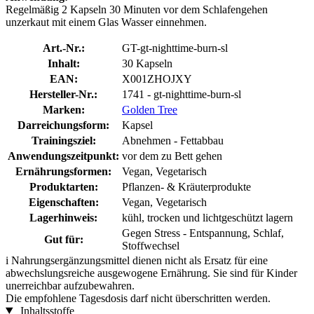
Regelmäßig 2 Kapseln 30 Minuten vor dem Schlafengehen
unzerkaut mit einem Glas Wasser einnehmen.
Art.-Nr.:
GT-gt-nighttime-burn-sl
Inhalt:
30 Kapseln
EAN:
X001ZHOJXY
Hersteller-Nr.:
1741 - gt-nighttime-burn-sl
Marken:
Golden Tree
Darreichungsform:
Kapsel
Trainingsziel:
Abnehmen - Fettabbau
Anwendungszeitpunkt:
vor dem zu Bett gehen
Ernährungsformen:
Vegan, Vegetarisch
Produktarten:
Pflanzen- & Kräuterprodukte
Eigenschaften:
Vegan, Vegetarisch
Lagerhinweis:
kühl, trocken und lichtgeschützt lagern
Gegen Stress - Entspannung, Schlaf,
Gut für:
Stoffwechsel
i
Nahrungsergänzungsmittel dienen nicht als Ersatz für eine
abwechslungsreiche ausgewogene Ernährung. Sie sind für Kinder
unerreichbar aufzubewahren.
Die empfohlene Tagesdosis darf nicht überschritten werden.
Inhaltsstoffe