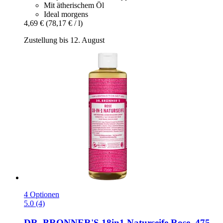
Mit ätherischem Öl
Ideal morgens
4,69 €
(78,17 € / l)
Zustellung bis 12. August
4 Optionen
5.0 (4)
DR. BRONNER'S
18in1 Naturseife Rose, 475