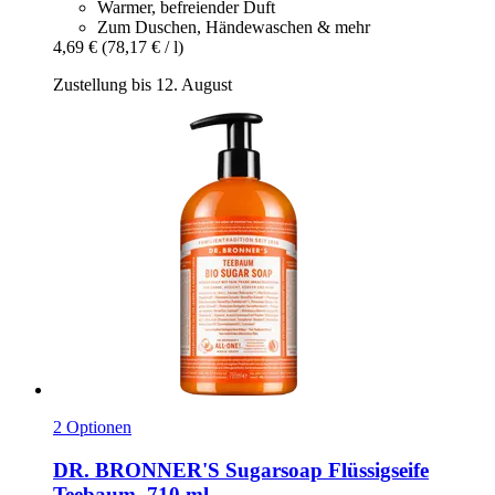
Warmer, befreiender Duft
Zum Duschen, Händewaschen & mehr
4,69 €
(78,17 € / l)
Zustellung bis 12. August
2 Optionen
DR. BRONNER'S
Sugarsoap Flüssigseife
Teebaum, 710 ml