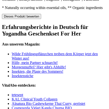
* Naturally occurring within essential oils, ** Organic ingredients
Dieses Produkt bewerten
Erfahrungsberichte in Deutsch für
Yogandha Geschenkset For Her
Aus unserem Magazin:
Wilde Frühlingspflänzchen treiben dem Körper jetzt den
Winter aus!
Hilfe, mein Partner schnarcht!
Morgenmuffel? Hier gibt's Abhilfe!
Insekten, die Plage des Sommers!
Insektenstiche
VitalAbo entdecken:
tetesept
KAL Clinical Youth Collagen
Alnatura Bio Cashewkerne Thai Curry, geröstet
Cosmoveda Vidari Kanda Churna BIO