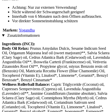
Achtung: Nur zur externen Verwendung!
Nicht während der Schwangerschaft geeignet!
Innerhalb von 6 Monaten nach dem Öffnen aufbrauchen.
Vor direkter Sonneneinstrahlung schützen
Marken:
Yogandha
Zusatzinformationen
Ingredients (INCI):
Body Oil Relax:
Prunus Amydalus Dulcis, Sesame Indicum Seed
Oil, Origanum Majorana leaf oil (sweet marjoram)**, Salvia Sclarea
(Clary Sage) oil, Cedrus Atlantica Bark (Cedarwood) oil, Lavendula
Angustifolia Oil**, Boswelia Carterii (Frankincense) oil, Vetiveria
Zizanoides Root Oil**, Propylene glycol, sstyrax Benzoin resin oil
(Benzoin) Oil, Matricaria Recutita Flower (Blue Chamomile) Oil,
Tocopherol (Vitamin E), Linalool*, Limonene*, Geraniol*, Benzyl
Benzoate*, Benzyl Cinnamate*
Wellness Rollerball Balance:
Capric Triglyceride (Coconut) oil,
Cupresses Sempervirens (Cypress) oil, Lavendula Angustifolia
(Lavender) oil**, Jasmine Grandiflorum (Jasmine absolute), Salvia
Sclarea (Clary Sage) oil, Commiphora Myrrha (Myrrh) oil, Cedrus
Atlantica Bark (Cedarwood) oil, Coriandrum Sativum seed
(Coriander) oil, Tocopherol (Vitamin E), Limonene*, Linalool*,
Geraniol*, Benzyl alcohol*, Eugenol*, Isoeugenol*, Farnesnol*