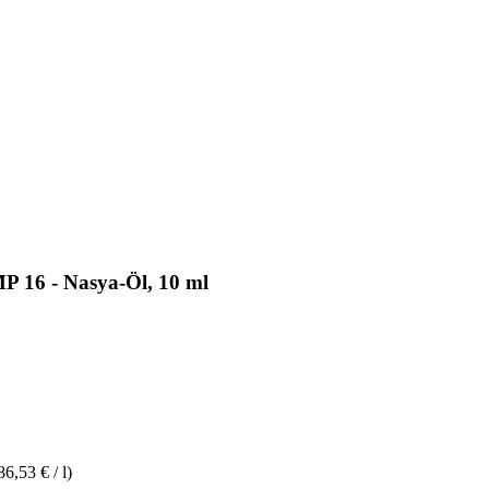
P 16 - Nasya-Öl, 10 ml
86,53 € / l)