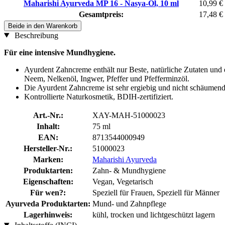
Maharishi Ayurveda MP 16 - Nasya-Öl, 10 ml
10,99 €
Gesamtpreis:
17,48 €
Beide in den Warenkorb
Beschreibung
Für eine intensive Mundhygiene.
Ayurdent Zahncreme enthält nur Beste, natürliche Zutaten und
Neem, Nelkenöl, Ingwer, Pfeffer und Pfefferminzöl.
Die Ayurdent Zahncreme ist sehr ergiebig und nicht schäumen
Kontrollierte Naturkosmetik, BDIH-zertifiziert.
Art.-Nr.:
XAY-MAH-51000023
Inhalt:
75 ml
EAN:
8713544000949
Hersteller-Nr.:
51000023
Marken:
Maharishi Ayurveda
Produktarten:
Zahn- & Mundhygiene
Eigenschaften:
Vegan, Vegetarisch
Für wen?:
Speziell für Frauen, Speziell für Männer
Ayurveda Produktarten:
Mund- und Zahnpflege
Lagerhinweis:
kühl, trocken und lichtgeschützt lagern