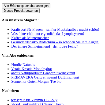
Alle Erfahrungsberichte anzeigen
Dieses Produkt bewerten
Aus unserem Magazin:
Kraftsport für Frauen – sanfter Muskelaufbau macht schön!
Was, bitteschön, tut eigentlich das Lymphsystem?
Kaffee als Muntermacher
Gesundheitsrisiko Bildschirm – so schonen Sie Ihre Augen!
Der innere Schweinehund - der große Feind?
VitalAbo entdecken:
Nordic Naturals
Vetain Kreatin Monohydrat
anatis Naturprodukte Grapefruitkernextrakt
PRIMAVERA Ganz entspannt Duftmischung
Sonnentor Guten Morgen-Tee bio
Neuheiten:
tetesept Kids Vitamin D3 Lolly
yfood Trinkmahlzeit Classic Choco