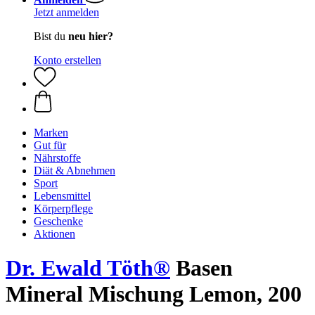
Jetzt anmelden
Bist du
neu hier?
Konto erstellen
Marken
Gut für
Nährstoffe
Diät & Abnehmen
Sport
Lebensmittel
Körperpflege
Geschenke
Aktionen
Dr. Ewald Töth®
Basen
Mineral Mischung Lemon, 200