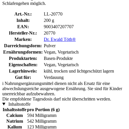
Schlafengehen möglich.
Art.-Nr.:
LL-20770
Inhalt:
200 g
EAN:
9003407207707
Hersteller-Nr.:
20770
Marken:
Dr. Ewald Töth®
Darreichungsform:
Pulver
Ernährungsformen:
Vegan, Vegetarisch
Produktarten:
Basen-Produkte
Eigenschaften:
Vegan, Vegetarisch
Lagerhinweis:
kühl, trocken und lichtgeschützt lagern
Gut für:
Verdauung
i
Nahrungsergänzungsmittel dienen nicht als Ersatz für eine
abwechslungsreiche ausgewogene Ernährung. Sie sind für Kinder
unerreichbar aufzubewahren.
Die empfohlene Tagesdosis darf nicht überschritten werden.
Inhaltsstoffe
Inhaltsstoffe
pro Portion (6 g)
Calcium
594 Milligramm
Natrium
542 Milligramm
Kalium
123 Milligramm