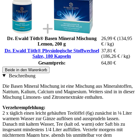
Dr. Ewald Töth® Basen Mineral Mischung
26,99 €
(134,95
Lemon, 200 g
€ / kg)
Dr. Ewald Töth® Physiologische Stoffwechsel
37,81 €
Salze, 180 Kapseln
(186,26 € / kg)
Gesamtpreis:
64,80 €
Beide in den Warenkorb
Beschreibung
Die Basen Mineral Mischung ist eine Mischung aus Mineralstoffen,
Natrium, Kalium, Calcium und Magnesium. Weiters sind in in dieser
Mischung Limonen- und Zitronenextrakte enthalten.
Verzehrempfehlung:
2 x täglich einen leicht gehäuften Teelöffel (6g) zunächst in ⅛ Liter
warmem Wasser zur Gänze auflösen und aussprudeln lassen.
Danach mit kaltem Wasser, Tee (kalt od. warm) oder Saft bis zu
insgesamt mindestens 1/4 Liter auffüllen. Verzehr morgens mit
nüchternem Magen bzw. abends bis unmittelbar vor dem