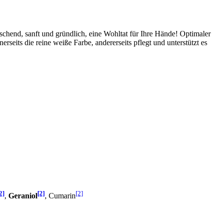
schend, sanft und gründlich, eine Wohltat für Ihre Hände! Optimaler
eits die reine weiße Farbe, andererseits pflegt und unterstützt es
2]
[2]
[2]
,
Geraniol
, Cumarin