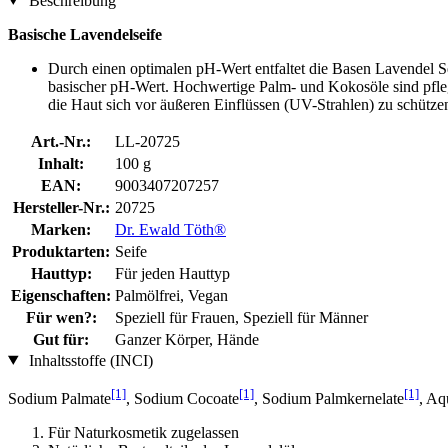
Beschreibung
Basische Lavendelseife
Durch einen optimalen pH-Wert entfaltet die Basen Lavendel Sei
basischer pH-Wert. Hochwertige Palm- und Kokosöle sind pflegen
die Haut sich vor äußeren Einflüssen (UV-Strahlen) zu schütze
Art.-Nr.:
LL-20725
Inhalt:
100 g
EAN:
9003407207257
Hersteller-Nr.:
20725
Marken:
Dr. Ewald Töth®
Produktarten:
Seife
Hauttyp:
Für jeden Hauttyp
Eigenschaften:
Palmölfrei, Vegan
Für wen?:
Speziell für Frauen, Speziell für Männer
Gut für:
Ganzer Körper, Hände
Inhaltsstoffe (INCI)
[1]
[1]
[1]
Sodium Palmate
, Sodium Cocoate
, Sodium Palmkernelate
, Aq
Für Naturkosmetik zugelassen