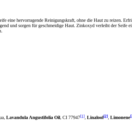
fe eine hervorragende Reinigungskraft, ohne die Haut zu reizen. Erfri
d und sorgen für geschmeidige Haut. Zinkoxyd verleiht der Seife einers
n.
[1]
[2]
[
ua,
Lavandula Angustifolia Oil
, CI 77947
,
Linalool
,
Limonene