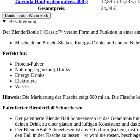
Govinda Hanfproteinpulver, 400 g
12,89 €
(32,23 € / 
Gesamtpreis:
24,38 €
Beide in den Warenkorb
Beschreibung
Der BlenderBottle® Classic™ vereint Form und Funktion in einer einz
Mische deine Protein-Shakes, Energy- Drinks und andere Nahrun
Perfekt für:
Protein-Pulver
Nahrungsergänzung-Drinks
Energy-Drinks
Elektrolyte
Wasser
Hinweis:
Die Markierung der Flasche zeigt 600 ml an. Die Flasche k
Patentierter BlenderBall Schneebesen
Der patentierte BlenderBall Schneebesen ist das Geheimnis hint
deinen Drink zu einer glatten und luftigen Konsistenz und das z
Der BlenderBall Schneebesen ist aus 316 chirurgischem, rostfre
den Ball in der Flasche zu lassen – er wird nie rosten, beschlag