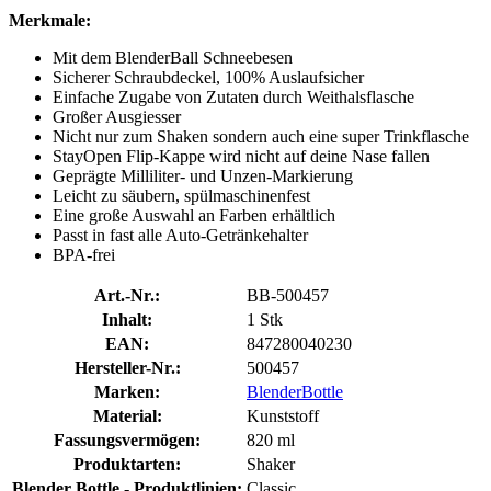
Merkmale:
Mit dem BlenderBall Schneebesen
Sicherer Schraubdeckel, 100% Auslaufsicher
Einfache Zugabe von Zutaten durch Weithalsflasche
Großer Ausgiesser
Nicht nur zum Shaken sondern auch eine super Trinkflasche
StayOpen Flip-Kappe wird nicht auf deine Nase fallen
Geprägte Milliliter- und Unzen-Markierung
Leicht zu säubern, spülmaschinenfest
Eine große Auswahl an Farben erhältlich
Passt in fast alle Auto-Getränkehalter
BPA-frei
Art.-Nr.:
BB-500457
Inhalt:
1 Stk
EAN:
847280040230
Hersteller-Nr.:
500457
Marken:
BlenderBottle
Material:
Kunststoff
Fassungsvermögen:
820 ml
Produktarten:
Shaker
Blender Bottle - Produktlinien:
Classic