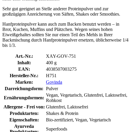
Sehr gut geeignet an Stelle anderer Proteinpulver und zur
großzügigen Anreicherung von Säften, Shakes oder Smoothies.
Hanfproteinpulver kann auch zum Backen benutzt werden – in
Brot, Kuchen, Muffins und Plätzchen. Wegen seines hohen
Eiweißgehaltes sollten Sie nur einen Teil des Mehls in Ihrer
Backmischung durch Hanfproteinpulver ersetzen, üblicherweise 1/4
bis 1/3.
Art.-Nr.:
XAY-GOV-751
Inhalt:
400 g
EAN:
4038507003275
Hersteller-Nr.:
H751
Marken:
Govinda
Darreichungsform:
Pulver
Vegan, Vegetarisch, Glutenfrei, Laktosefrei,
Ernährungsformen:
Rohkost
Allergene - Frei von:
Glutenfrei, Laktosefrei
Produktarten:
Shakes & Protein
Eigenschaften:
Bio-zertifiziert, Vegan, Vegetarisch
Ayurveda
Superfoods
Produktarten: