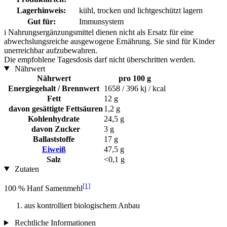
Lagerhinweis:
kühl, trocken und lichtgeschützt lagern
Gut für:
Immunsystem
i
Nahrungsergänzungsmittel dienen nicht als Ersatz für eine
abwechslungsreiche ausgewogene Ernährung. Sie sind für Kinder
unerreichbar aufzubewahren.
Die empfohlene Tagesdosis darf nicht überschritten werden.
Nährwert
Nährwert
pro 100 g
Energiegehalt / Brennwert
1658 / 396 kj / kcal
Fett
12 g
davon gesättigte Fettsäuren
1,2 g
Kohlenhydrate
24,5 g
davon Zucker
3 g
Ballaststoffe
17 g
Eiweiß
47,5 g
Salz
<0,1 g
Zutaten
[1]
100 % Hanf Samenmehl
aus kontrolliert biologischem Anbau
Rechtliche Informationen