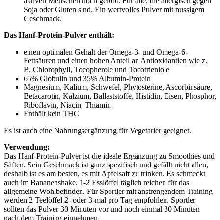
aktiven Menschen hoch gelobt. Für alle, die allergisch gegen
Soja oder Gluten sind. Ein wertvolles Pulver mit nussigem
Geschmack.
Das Hanf-Protein-Pulver enthält:
einen optimalen Gehalt der Omega-3- und Omega-6-
Fettsäuren und einen hohen Anteil an Antioxidantien wie z.
B. Chlorophyll, Tocopherole und Tocotrieniole
65% Globulin und 35% Albumin-Protein
Magnesium, Kalium, Schwefel, Phytosterine, Ascorbinsäure,
Betacarotin, Kalzium, Ballaststoffe, Histidin, Eisen, Phosphor,
Riboflavin, Niacin, Thiamin
Enthält kein THC
Es ist auch eine Nahrungsergänzung für Vegetarier geeignet.
Verwendung:
Das Hanf-Protein-Pulver ist die ideale Ergänzung zu Smoothies und
Säften. Sein Geschmack ist ganz spezifisch und gefällt nicht allen,
deshalb ist es am besten, es mit Apfelsaft zu trinken. Es schmeckt
auch im Bananenshake. 1-2 Esslöffel täglich reichen für das
allgemeine Wohlbefinden. Für Sportler mit anstrengendem Training
werden 2 Teelöffel 2- oder 3-mal pro Tag empfohlen. Sportler
sollten das Pulver 30 Minuten vor und noch einmal 30 Minuten
nach dem Training einnehmen.