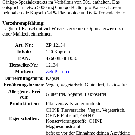
Ginkgo-Spezialextrakts im Verhältnis von 50:1 enthalten. Das
entspricht in etwa 5000 mg Ginkgo-Blätter pro Kapsel. Davon
beinhalten die Kapseln 24 % Flavonoide und 6 % Terpenlactone.
Verzehrempfehlung:
Täglich 1 Kapsel mit viel Wasser verzehren. Optimalerweise zu
einer Mahlzeit einnehmen.
Art.-Nr.:
ZP-12134
Inhalt:
120 Kapseln
EAN:
4260085381036
Hersteller-Nr.:
12134
Marken:
ZeinPharma
Darreichungsform:
Kapsel
Ernährungsformen:
Vegan, Vegetarisch, Glutenfrei, Laktosefrei
Allergene - Frei
Glutenfrei, Sojafrei, Laktosefrei
von:
Produktarten:
Pflanzen- & Kräuterprodukte
OHNE Tierversuche, Vegan, Vegetarisch,
OHNE Farbstoff, OHNE
Eigenschaften:
Konservierungsstoffe, OHNE
Magnesiumstearat
befrage vor der Einnahme deinen Arzt/deine