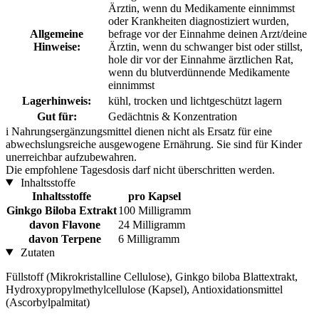
Ärztin, wenn du Medikamente einnimmst
oder Krankheiten diagnostiziert wurden,
Allgemeine
befrage vor der Einnahme deinen Arzt/deine
Hinweise:
Ärztin, wenn du schwanger bist oder stillst,
hole dir vor der Einnahme ärztlichen Rat,
wenn du blutverdünnende Medikamente
einnimmst
Lagerhinweis:
kühl, trocken und lichtgeschützt lagern
Gut für:
Gedächtnis & Konzentration
i
Nahrungsergänzungsmittel dienen nicht als Ersatz für eine
abwechslungsreiche ausgewogene Ernährung. Sie sind für Kinder
unerreichbar aufzubewahren.
Die empfohlene Tagesdosis darf nicht überschritten werden.
Inhaltsstoffe
Inhaltsstoffe
pro Kapsel
Ginkgo Biloba Extrakt
100 Milligramm
davon Flavone
24 Milligramm
davon Terpene
6 Milligramm
Zutaten
Füllstoff (Mikrokristalline Cellulose), Ginkgo biloba Blattextrakt,
Hydroxypropylmethylcellulose (Kapsel), Antioxidationsmittel
(Ascorbylpalmitat)