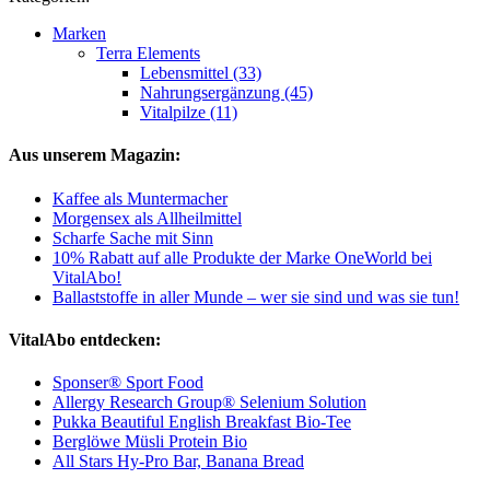
Marken
Terra Elements
Lebensmittel (33)
Nahrungsergänzung (45)
Vitalpilze (11)
Aus unserem Magazin:
Kaffee als Muntermacher
Morgensex als Allheilmittel
Scharfe Sache mit Sinn
10% Rabatt auf alle Produkte der Marke OneWorld bei
VitalAbo!
Ballaststoffe in aller Munde – wer sie sind und was sie tun!
VitalAbo entdecken:
Sponser® Sport Food
Allergy Research Group® Selenium Solution
Pukka Beautiful English Breakfast Bio-Tee
Berglöwe Müsli Protein Bio
All Stars Hy-Pro Bar, Banana Bread