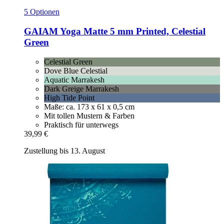
5 Optionen
GAIAM
Yoga Matte 5 mm Printed, Celestial
Green
Celestial Green
Dove Blue Celestial
Aquatic Marrakesh
Dark Greige Marrakesh
High Tide Point
Maße: ca. 173 x 61 x 0,5 cm
Mit tollen Mustern & Farben
Praktisch für unterwegs
39,99 €
Zustellung bis 13. August