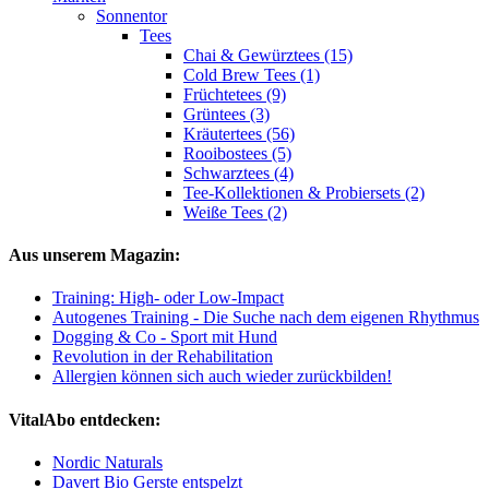
Sonnentor
Tees
Chai & Gewürztees (15)
Cold Brew Tees (1)
Früchtetees (9)
Grüntees (3)
Kräutertees (56)
Rooibostees (5)
Schwarztees (4)
Tee-Kollektionen & Probiersets (2)
Weiße Tees (2)
Aus unserem Magazin:
Training: High- oder Low-Impact
Autogenes Training - Die Suche nach dem eigenen Rhythmus
Dogging & Co - Sport mit Hund
Revolution in der Rehabilitation
Allergien können sich auch wieder zurückbilden!
VitalAbo entdecken:
Nordic Naturals
Davert Bio Gerste entspelzt