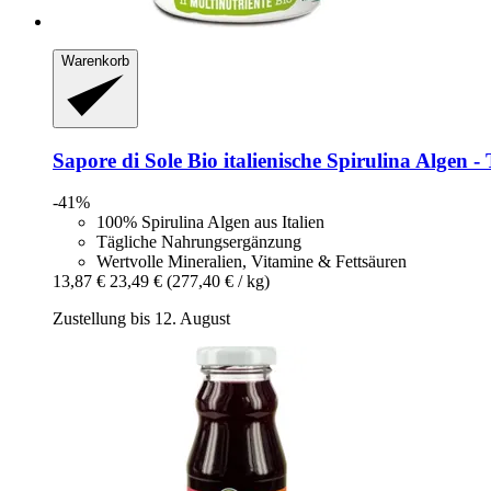
Warenkorb
Sapore di Sole
Bio italienische Spirulina Algen -​ 
-41%
100% Spirulina Algen aus Italien
Tägliche Nahrungsergänzung
Wertvolle Mineralien, Vitamine & Fettsäuren
13,87 €
23,49 €
(277,40 € / kg)
Zustellung bis 12. August