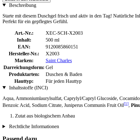
Beschreibung
Starte mit diesem Duschgel frisch und aktiv in den Tag! Natürliche I
Perfekt für ein gepflegtes Gefühl.
Art.-Nr.:
XEC-SCH-X2003
Inhalt:
500 ml
EAN:
9120085860151
Hersteller-Nr.:
X2003
Marken:
Saint Charles
Darreichungsform:
Gel
Produktarten:
Duschen & Baden
Hauttyp:
Für jeden Hauttyp
Inhaltsstoffe (INCI)
Aqua, Ammoniumlaurylsulfat, Caprylyl/Capryl Glucoside, Cocamidopr
[1]
Benzoic Acid, Sodium Citrate, Juniperus Communis Fruit Oil
,
Pin
Zutat aus biologischem Anbau
Rechtliche Informationen
Passend dazu