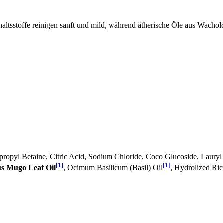
nhaltsstoffe reinigen sanft und mild, während ätherische Öle aus Wacho
opyl Betaine, Citric Acid, Sodium Chloride, Coco Glucoside, Lauryl 
[1]
[1]
us Mugo Leaf Oil
, Ocimum Basilicum (Basil) Oil
, Hydrolized Ric